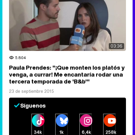
03:36
5.804
Paula Prendes: "¡Que monten los platós y
venga, a currar! Me encantaría rodar una
tercera temporada de 'B&b'"
23 de septiembre 2015
Síguenos
34k
1k
6,4k
258k