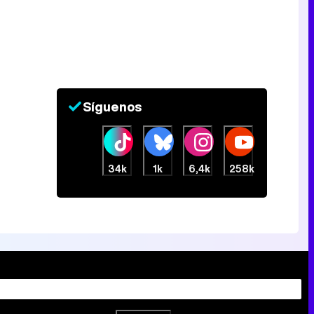
Síguenos
34k
1k
6,4k
258k