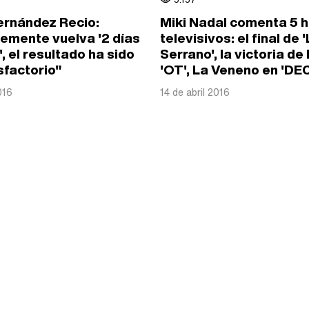
ernández Recio:
Miki Nadal comenta 5 h
emente vuelva '2 días
televisivos: el final de 
', el resultado ha sido
Serrano', la victoria de
sfactorio"
'OT', La Veneno en 'DEC'
016
14 de abril 2016