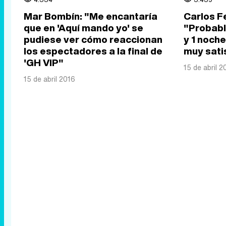
Mar Bombín: "Me encantaría
Carlos F
que en 'Aquí mando yo' se
"Probabl
pudiese ver cómo reaccionan
y 1 noche
los espectadores a la final de
muy sati
'GH VIP"
15 de abril 2
15 de abril 2016