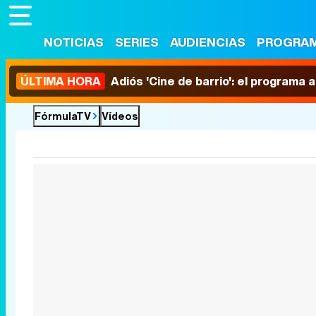
NOTICIAS
SERIES
AUDIENCIAS
PROGRA
ÚLTIMA HORA
Adiós 'Cine de barrio': el programa
FórmulaTV
Vídeos