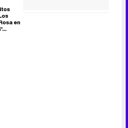
itos
'Los
 Rosa en
...