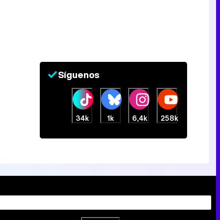
Síguenos
34k
1k
6,4k
258k