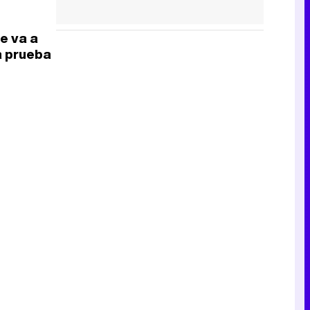
e va a
a prueba