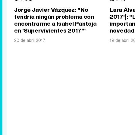
Jorge Javier Vázquez: "No
Lara Álv
tendría ningún problema con
2017'): "
encontrarme a Isabel Pantoja
importan
en 'Supervivientes 2017'"
novedad
20 de abril 2017
19 de abril 2