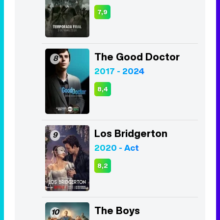
7,9
The Good Doctor
8
2017 - 2024
8,4
Los Bridgerton
9
2020 - Act
8,2
The Boys
10