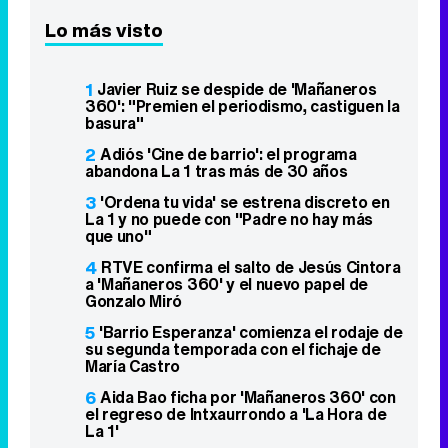
Lo más visto
1
Javier Ruiz se despide de 'Mañaneros
360': "Premien el periodismo, castiguen la
basura"
2
Adiós 'Cine de barrio': el programa
abandona La 1 tras más de 30 años
3
'Ordena tu vida' se estrena discreto en
La 1 y no puede con "Padre no hay más
que uno"
4
RTVE confirma el salto de Jesús Cintora
a 'Mañaneros 360' y el nuevo papel de
Gonzalo Miró
5
'Barrio Esperanza' comienza el rodaje de
su segunda temporada con el fichaje de
María Castro
6
Aida Bao ficha por 'Mañaneros 360' con
el regreso de Intxaurrondo a 'La Hora de
La 1'