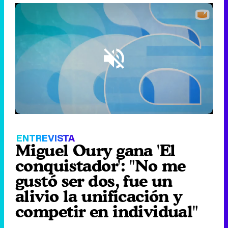
Loaded
:
2.52%
/
Unmute
ENTREVISTA
Miguel Oury gana 'El
conquistador': "No me
gustó ser dos, fue un
alivio la unificación y
competir en individual"