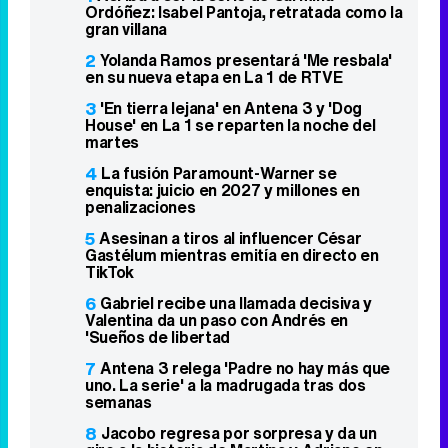
34k
1k
6,4k
258k
Lo más visto
1
Así iba a ser la serie de Carmina
Ordóñez: Isabel Pantoja, retratada como la
gran villana
2
Yolanda Ramos presentará 'Me resbala'
en su nueva etapa en La 1 de RTVE
3
'En tierra lejana' en Antena 3 y 'Dog
House' en La 1 se reparten la noche del
martes
4
La fusión Paramount-Warner se
enquista: juicio en 2027 y millones en
penalizaciones