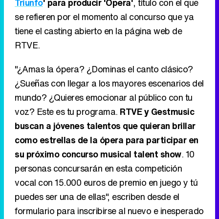
casa de la música". El ente público está
trabajando más que nunca en ampliar las
ofertas musicales de su parrilla y, por sorpresa,
han anunciado un nuevo talent show enfocado a
encontrar a las mejores voces líricas del país.
Además,
Televisión Española confía en
Gestmusic, la productora de '
Operación
Triunfo
' para producir 'Ópera'
, título con el que
se refieren por el momento al concurso que ya
tiene el casting abierto en la página web de
RTVE.
"¿Amas la ópera? ¿Dominas el canto clásico?
¿Sueñas con llegar a los mayores escenarios del
mundo? ¿Quieres emocionar al público con tu
voz? Este es tu programa.
RTVE y Gestmusic