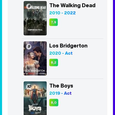
The Good Doctor
7
2017 - 2024
8,4
The Walking Dead
8
2010 - 2022
7,9
Los Bridgerton
9
2020 - Act