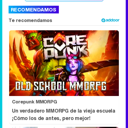
modo de audición, donde 5 cantantes actúan en
el primero y 5 en el segundo.
El tercer programa
es una semifinal con los 8 clasificados
y en la
cuarta y última gala se decide quién es el
ganador, que recibirá un premio de 15.000
euros.
Ver todos los comentarios (10)
RECOMENDAMOS