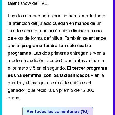
buscan a jóvenes talentos que quieran brillar
como estrellas de la ópera para participar en
su próximo concurso musical talent show
. 10
personas concursarán en esta competición
vocal con 15.000 euros de premio en juego y tú
puedes ser una de ellas", escriben desde el
formulario para inscribirse al nuevo e inesperado
talent show de TVE.
Los dos concursantes que no han llamado tanto
la atención del jurado quedan en manos de un
jurado secreto, que será quien eliminará a uno
de ellos de forma definitiva. También se entiende
que
el programa tendrá tan solo cuatro
programas
. Las dos primeras entregan sirven a