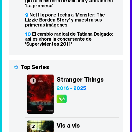
5
Asesinan a tiros al influencer César
Gastélum mientras emitía en directo en
TikTok
6
Gabriel recibe una llamada decisiva y
Valentina da un paso con Andrés en
'Sueños de libertad
7
Antena 3 relega 'Padre no hay más que
uno. La serie' a la madrugada tras dos
semanas
8
Jacobo regresa por sorpresa y da un
giro a la historia de Martina y Adriano en
'La promesa'
9
Netflix pone fecha a 'Monster: The
Lizzie Borden Story' y muestra sus
primeras imágenes
10
El cambio radical de Tatiana Delgado:
así es ahora la concursante de
'Supervivientes 2011'
Top Series