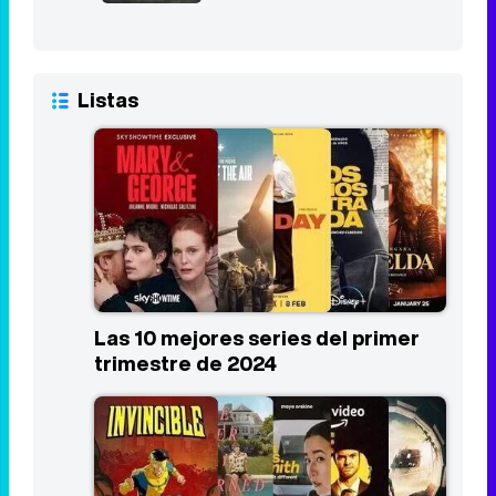
8,2
The Boys
10
2019 - Act
8,0
Listas