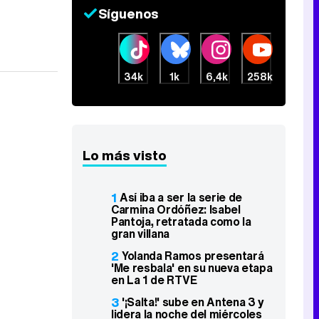
Síguenos
34k
1k
6,4k
258k
Lo más visto
1
Así iba a ser la serie de
Carmina Ordóñez: Isabel
Pantoja, retratada como la
gran villana
2
Yolanda Ramos presentará
'Me resbala' en su nueva etapa
en La 1 de RTVE
3
'¡Salta!' sube en Antena 3 y
lidera la noche del miércoles