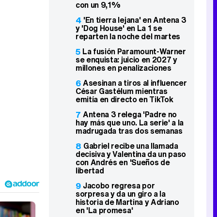
con un 9,1%
4
'En tierra lejana' en Antena 3
y 'Dog House' en La 1 se
reparten la noche del martes
5
La fusión Paramount-Warner
se enquista: juicio en 2027 y
millones en penalizaciones
6
Asesinan a tiros al influencer
César Gastélum mientras
emitía en directo en TikTok
7
Antena 3 relega 'Padre no
hay más que uno. La serie' a la
madrugada tras dos semanas
8
Gabriel recibe una llamada
decisiva y Valentina da un paso
con Andrés en 'Sueños de
libertad
9
Jacobo regresa por
sorpresa y da un giro a la
historia de Martina y Adriano
en 'La promesa'