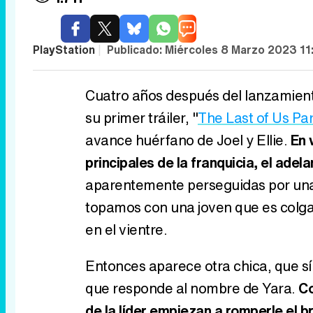
PlayStation
|
Publicado:
Miércoles 8 Marzo 2023 11
Cuatro años después del lanzamiento
su primer tráiler, "
The Last of Us Part
avance huérfano de Joel y Ellie.
En 
principales de la franquicia, el adel
aparentemente perseguidas por una 
topamos con una joven que es colgad
en el vientre.
Entonces aparece otra chica, que sí 
que responde al nombre de Yara.
Co
de la líder empiezan a romperle el b