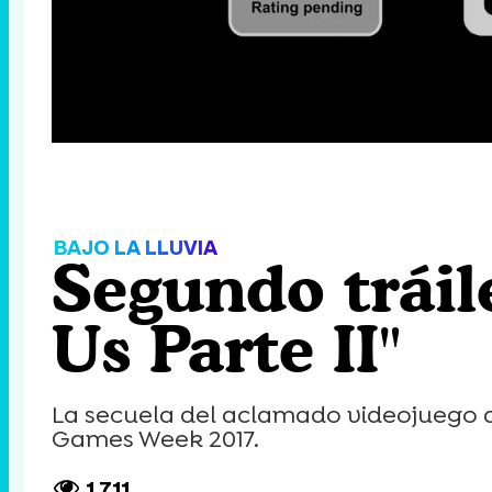
Loaded
:
14.28%
/
Unmute
BAJO LA LLUVIA
Segundo tráil
Us Parte II"
La secuela del aclamado videojuego de
Games Week 2017.
1.711