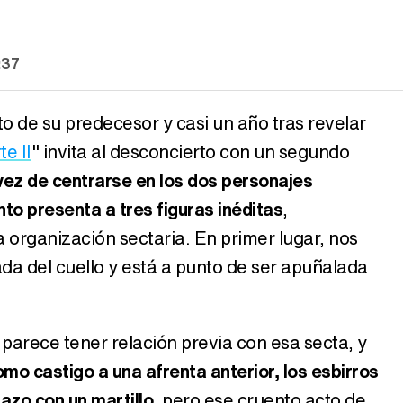
:37
 de su predecesor y casi un año tras revelar
e II
" invita al desconcierto con un segundo
vez de centrarse en los dos personajes
anto presenta a tres figuras inéditas
,
organización sectaria. En primer lugar, nos
a del cuello y está a punto de ser apuñalada
parece tener relación previa con esa secta, y
mo castigo a una afrenta anterior, los esbirros
razo con un martillo
, pero ese cruento acto de