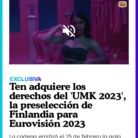
Loaded
:
72.87%
/
Unmute
EXCLUSIVA
Ten adquiere los
derechos del 'UMK 2023',
la preselección de
Finlandia para
Eurovisión 2023
La cadena emitirá el 25 de febrero la gala