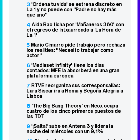
3
'Ordena tu vida' se estrena discreto en
La 1 y no puede con "Padre no hay más
que uno"
4
Aida Bao ficha por 'Mañaneros 360' con
el regreso de Intxaurrondo a 'La Hora de
La 1'
5
Mario Cimarro pide trabajo pero rechaza
los realities: "Necesito trabajar como
actor"
6
'Mediaset Infinity' tiene los días
contados: MFE la absorberá en una gran
plataforma europea
7
RTVE reorganiza sus corresponsalías:
Lara Siscar irá a Roma y Begoña Alegría a
Lisboa
8
'The Big Bang Theory' en Neox ocupa
cuatro de los cinco primeros puestos de
las TDT
9
'¡Salta!' sube en Antena 3 y lidera la
noche del miércoles con un 9,1%