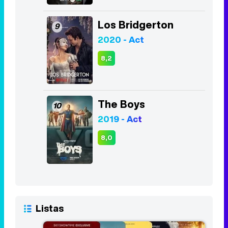
Los Bridgerton
9
2020 - Act
8,2
The Boys
10
2019 - Act
8,0
Listas