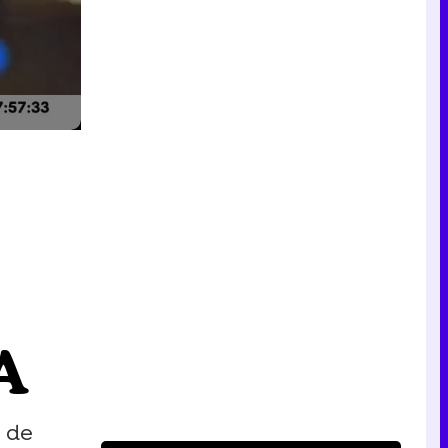
A
s de