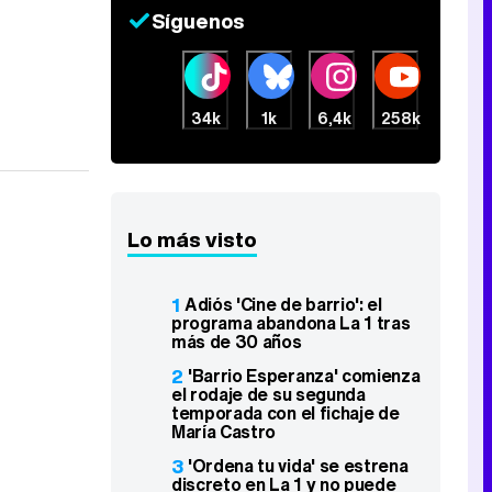
Síguenos
34k
1k
6,4k
258k
Lo más visto
1
Adiós 'Cine de barrio': el
programa abandona La 1 tras
más de 30 años
2
'Barrio Esperanza' comienza
el rodaje de su segunda
temporada con el fichaje de
María Castro
3
'Ordena tu vida' se estrena
discreto en La 1 y no puede