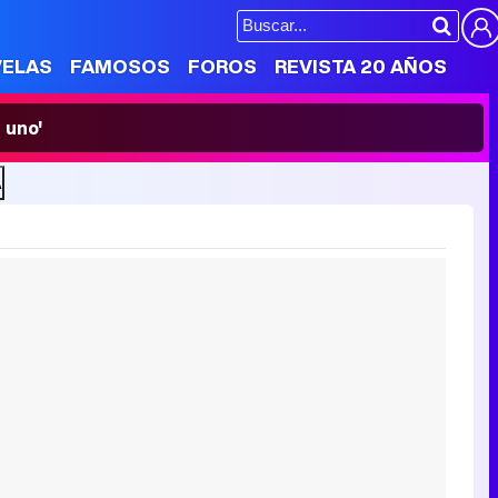
VELAS
FAMOSOS
FOROS
REVISTA 20 AÑOS
 uno'
A