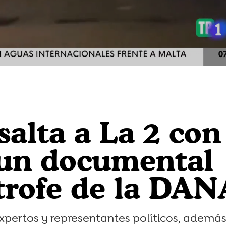
Loaded
:
100.00%
salta a La 2 con
 un documental
strofe de la DAN
expertos y representantes políticos, ademá