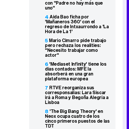
con "Padre no hay más que
uno"
4
Aida Bao ficha por
'Mañaneros 360' con el
regreso de Intxaurrondo a 'La
Hora de La 1'
5
Mario Cimarro pide trabajo
pero rechaza los realities:
"Necesito trabajar como
actor"
6
'Mediaset Infinity' tiene los
días contados: MFE la
absorberá en una gran
plataforma europea
7
RTVE reorganiza sus
corresponsalías: Lara Siscar
irá a Roma y Begoña Alegría a
Lisboa
8
'The Big Bang Theory' en
Neox ocupa cuatro de los
cinco primeros puestos de las
TDT