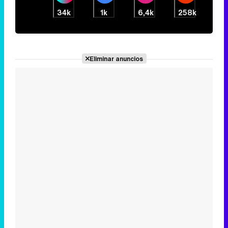
34k
1k
6,4k
258k
Eliminar anuncios