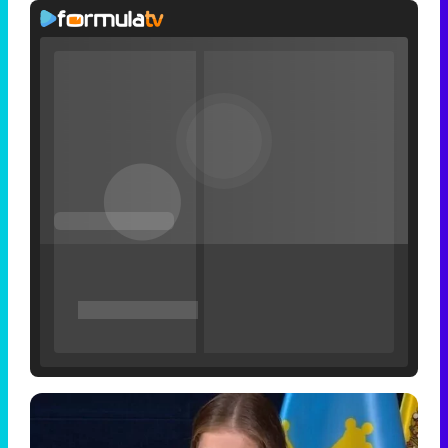
Filmin estrena el tráiler de 'Millennial Mal', su nueva comedia universitaria de la mano de Lorena Iglesias