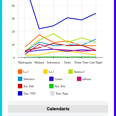
40
30
20
10
0
Madrugada
Mañana
Sobremesa
Tarde
Prime Time
Late Night
La 1
La 2
Antena 3
Telecinco
Cuatro
laSexta
Aut. Pub.
Aut. Priv.
Tem. TDT
Tem. Pago
Calendario