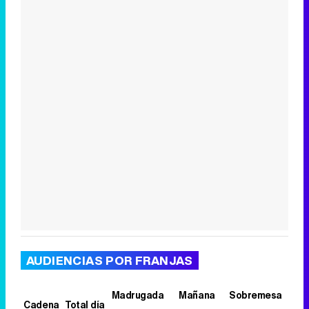
Canción ganadora de Eurovisión 2026: DARA con "Bangaranga" por Bulgaria
AUDIENCIAS POR FRANJAS
Madrugada
Mañana
Sobremesa
T
Cadena
Total día