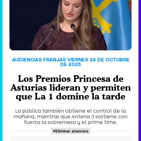
'120 Minutos' celebra sus 2.000 programas en Telemadrid con un vídeo del día a día en la redacción
Tráiler de '33 días', la nueva serie de Atresplayer con Julián Villagrán y José Manuel Poga
AUDIENCIAS FRANJAS VIERNES 24 DE OCTUBRE
DE 2025
Los Premios Princesa de
Tráiler en catalán de 'Ravalear', la nueva serie de HBO Max sobre los fondos buitre
Asturias lideran y permiten
que La 1 domine la tarde
La pública también obtiene el control de la
Tráiler de la tercera temporada de 'The Walking Dead: Dead City' de AMC+
mañana, mientras que Antena 3 sostiene con
fuerza la sobremesa y el prime time.
Eliminar anuncios