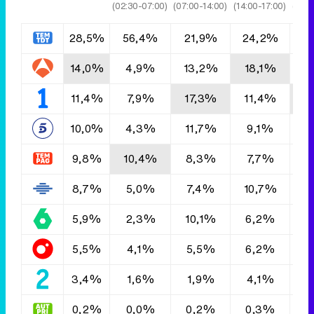
(02:30-07:00)
(07:00-14:00)
(14:00-17:00)
(17:0
28,5%
56,4%
21,9%
24,2%
3
14,0%
4,9%
13,2%
18,1%
1
11,4%
7,9%
17,3%
11,4%
1
10,0%
4,3%
11,7%
9,1%
9
9,8%
10,4%
8,3%
7,7%
9
8,7%
5,0%
7,4%
10,7%
9
5,9%
2,3%
10,1%
6,2%
5
5,5%
4,1%
5,5%
6,2%
4
3,4%
1,6%
1,9%
4,1%
4
0,2%
0,0%
0,2%
0,3%
0