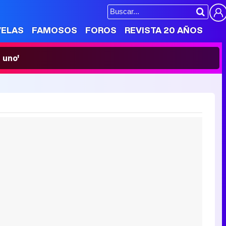
VELAS
FAMOSOS
FOROS
REVISTA 20 AÑOS
 uno'