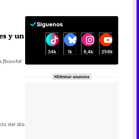
Síguenos
es y un
34k
1k
6,4k
258k
filosofal'
Eliminar anuncios
to del día