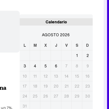
Tráiler en catalán de 'Ravalear', la nueva serie de HBO Max sobre los fondos buitre
Calendario
Tráiler de la tercera temporada de 'The Walking Dead: Dead City' de AMC+
AGOSTO 2026
L
M
X
J
V
S
D
1
2
Canción ganadora de Eurovisión 2026: DARA con "Bangaranga" por Bulgaria
3
4
5
6
7
8
9
10
11
12
13
14
15
16
17
18
19
20
21
22
23
Una
24
25
26
27
28
29
30
31
 un 7%.