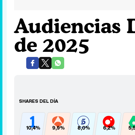
Audiencias 
de 2025
SHARES DEL DÍA
10,4%
9,9%
8,0%
6,2%
5,