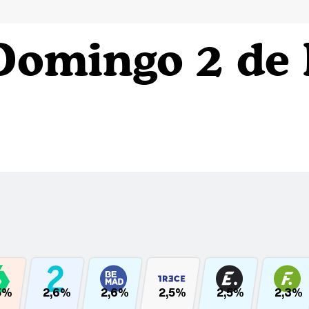
Domingo 2 de
5%
2,6%
2,6%
2,5%
2,5%
2,3%