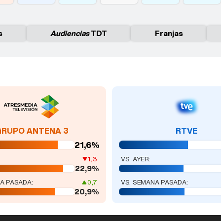
s
Audiencias
TDT
Franjas
GRUPO ANTENA 3
RTVE
21,6%
1,3
VS. AYER:
22,9%
A PASADA:
0,7
VS. SEMANA PASADA:
20,9%