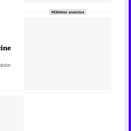
Eliminar anuncios
cine
lda'.