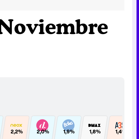
 Noviembre
2,2%
2,0%
1,9%
1,8%
1,4%