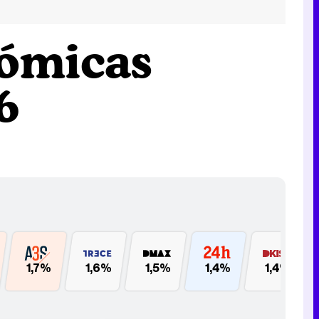
nómicas
6
1,7%
1,6%
1,5%
1,4%
1,4%