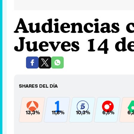
Audiencias 
Jueves 14 d
SHARES DEL DÍA
13,3%
11,8%
10,3%
6,5%
6,