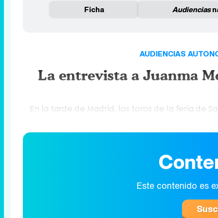
Ficha
Audiencias
n
AUDIENCIAS AUTONO
La entrevista a Juanma M
En la tarde de Madrid, los toros de la feria de 
balonce
Conte
Este contenido es e
Susc