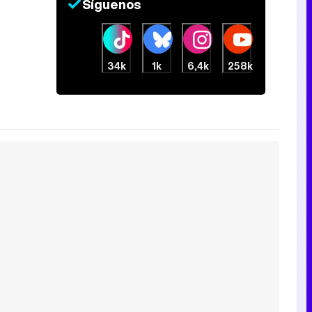
Síguenos
34k
1k
6,4k
258k