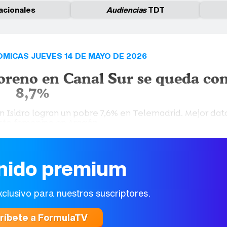
acionales
Audiencias
TDT
MICAS JUEVES 14 DE MAYO DE 2026
oreno en Canal Sur se queda co
8,7%
San Isidro logran un pobre 7,6% en Telemadrid. Mejor dat
sto femenino en Aragón.
nido premium
xclusivo para nuestros suscriptores.
ríbete a FormulaTV