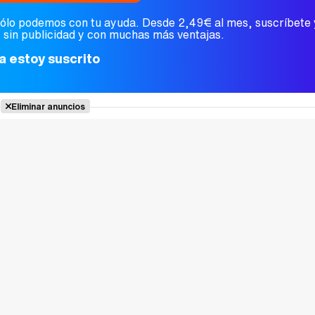
sólo podemos con tu ayuda. Desde 2,49€ al mes, suscríbete
, sin publicidad y con muchas más ventajas.
a estoy suscrito
Eliminar anuncios