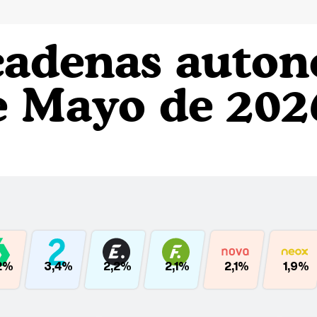
cadenas auto
e Mayo de 202
2%
3,4%
2,2%
2,1%
2,1%
1,9%