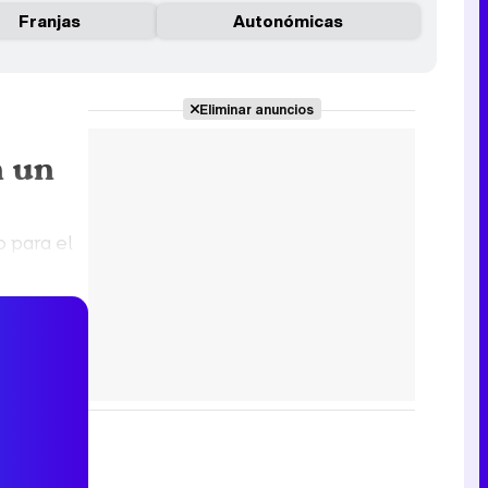
Franjas
Autonómicas
Eliminar anuncios
n un
o para el