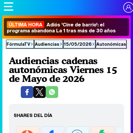
ÚLTIMA HORA
Adiós 'Cine de barrio': el
programa abandona La 1 tras más de 30 años
FórmulaTV
Audiencias
15/05/2026
Autonómicas
Audiencias cadenas
autonómicas Viernes 15
de Mayo de 2026
SHARES DEL DÍA