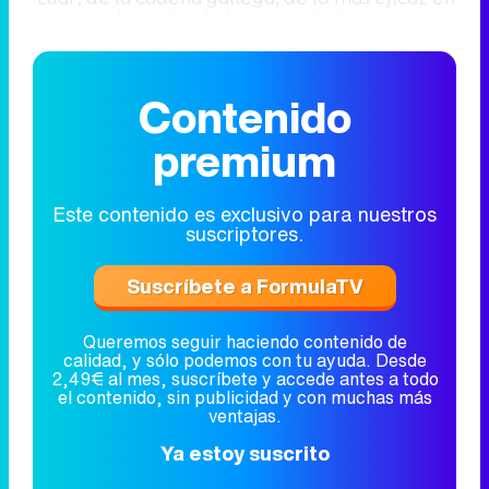
la noche de las autonómicas.
Contenido
premium
Este contenido es exclusivo para nuestros
suscriptores.
Suscríbete a FormulaTV
Queremos seguir haciendo contenido de
calidad, y sólo podemos con tu ayuda. Desde
2,49€ al mes, suscríbete y accede antes a todo
el contenido, sin publicidad y con muchas más
ventajas.
Ya estoy suscrito