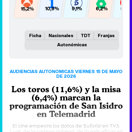
15,2%
10,9%
9,1%
6,2%
5,6
Ficha
Nacionales
TDT
Franjas
Autonómicas
AUDIENCIAS AUTONOMICAS VIERNES 15 DE MAYO
DE 2026
Los toros (11,6%) y la misa
(6,4%) marcan la
programación de San Isidro
en Telemadrid
El cine empeora los datos de 'Euforia' en TV3.
'Luar', de la cadena gallega, de lo más eficaz en