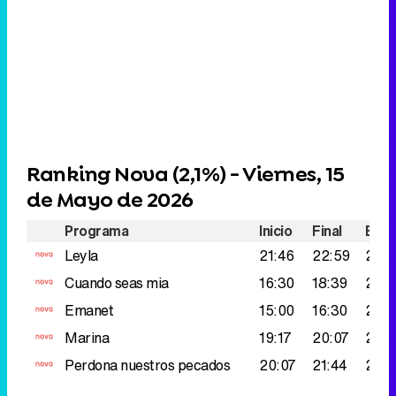
Ranking Nova (
2,1%
) - Viernes, 15
de Mayo de 2026
Programa
Inicio
Final
Espe
Leyla
21:46
22:59
277.
Cuando seas mia
16:30
18:39
269
Emanet
15:00
16:30
254
Marina
19:17
20:07
253
Perdona nuestros pecados
20:07
21:44
250
Ranking Atreseries (
1,9%
) - Viernes,
15 de Mayo de 2026
Programa
Inicio
Final
Espe
Crimen en el paraíso
21:01
24:18
203