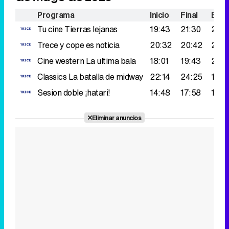
Classics
La batalla de midway
22:14
24:25
172.
Sesion doble
¡hatari!
14:48
17:58
140.
Eliminar anuncios