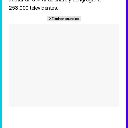
Tráiler de la tercera temporada de 'The Walking Dead: Dead City' de AMC+
Canción ganadora de Eurovisión 2026: DARA con "Bangaranga" por Bulgaria