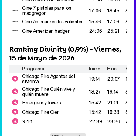
Ranking Divinity (
0,9%
) - Viernes,
15 de Mayo de 2026
Programa
Inicio
Final
Espe
Chicago Fire
Agentes del
19:14
20:07
109.
sistema
Chicago Fire
Quién vive y
18:27
19:14
85.0
quién muere
Emergency lovers
15:42
21:01
82.0
Chicago Fire
Cien
15:42
16:38
80.0
9-1-1
22:39
23:36
79.0
Eliminar anuncios