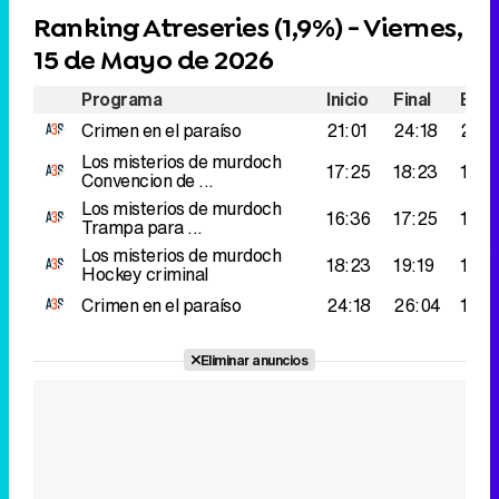
Los misterios de murdoch
17:25
18:23
187.
Convencion de ...
Los misterios de murdoch
16:36
17:25
180.
Trampa para ...
Los misterios de murdoch
18:23
19:19
166.
Hockey criminal
Crimen en el paraíso
24:18
26:04
153.
Eliminar anuncios