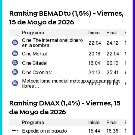
22:04
24:12
175.
en la sombra
Cine
Mortal
20:19
22:04
148.
Cine
Citadel
16:04
20:19
130.
Cine
Colonia v
24:12
25:41
98.0
Motociclismo:mundial:motogp:entrenamientos
14:50
16:04
90.0
libres ...
Ranking DMAX (
1,4%
) - Viernes, 15
de Mayo de 2026
Programa
Inicio
Final
Espe
Expedicion al pasado
15:44
16:36
177.
Misterios desde el aire
22:25
23:14
149.
Misterios celtas
La fiebre del oro
16:36
17:28
148.
Misterios desde el aire
Lo
21:31
22:20
131.
inesperado de la ...
La fiebre del oro
17:28
18:23
123.