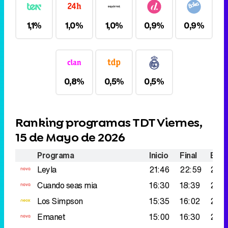
0,8%
0,5%
0,5%
Ranking programas TDT Viernes,
15 de Mayo de 2026
Programa
Inicio
Final
Espe
Leyla
21:46
22:59
277.
Cuando seas mia
16:30
18:39
269
Los Simpson
15:35
16:02
260
Emanet
15:00
16:30
254
Marina
19:17
20:07
253
Perdona nuestros pecados
20:07
21:44
250
Tu cine
Tierras lejanas
19:43
21:30
239
Los Simpson
15:08
15:35
227.
Marina
18:39
19:17
227.