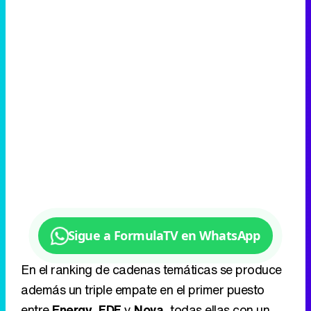
Sigue a FormulaTV en WhatsApp
En el ranking de cadenas temáticas se produce
además un triple empate en el primer puesto
entre
Energy
,
FDF
y
Nova
, todas ellas con un
2,1% de cuota de pantalla. Por detrás se sitúa
Atreseries
, cuarta con un 1,9%, mientras que
Neox
ocupa la quinta posición con un 1,8% de
share.