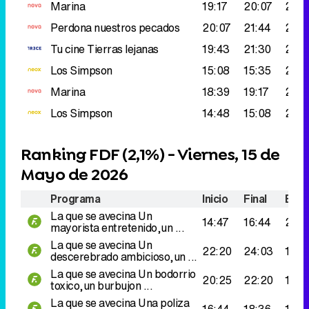
Los Simpson
14:48
15:08
217.
Ranking FDF (
2,1%
) - Viernes, 15 de
Mayo de 2026
Programa
Inicio
Final
Espe
La que se avecina
Un
14:47
16:44
215.
mayorista entretenido,un ...
La que se avecina
Un
22:20
24:03
194.
descerebrado ambicioso,un ...
La que se avecina
Un bodorrio
20:25
22:20
170.
toxico,un burbujon ...
La que se avecina
Una poliza
16:44
18:36
151.
premium,un ...
La que se avecina
Una
18:36
20:25
125.
rehabilitacion integral,un ...
Ranking Energy (
2,1%
) - Viernes, 15
de Mayo de 2026