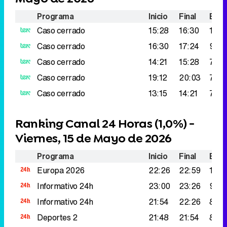
Caso cerrado
19:12
20:03
74.0
Caso cerrado
13:15
14:21
73.0
Ranking Canal 24 Horas (
1,0%
) -
Viernes, 15 de Mayo de 2026
Programa
Inicio
Final
Espe
Europa 2026
22:26
22:59
136.
Informativo 24h
23:00
23:26
91.0
Informativo 24h
21:54
22:26
83.0
Deportes 2
21:48
21:54
82.0
Informativo 24h
24:00
24:28
72.0
Eliminar anuncios