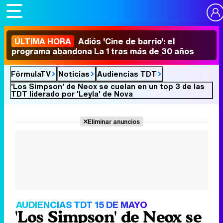
ÚLTIMA HORA
Adiós 'Cine de barrio': el
programa abandona La 1 tras más de 30 años
FórmulaTV
Noticias
Audiencias TDT
'Los Simpson' de Neox se cuelan en un top 3 de las
TDT liderado por 'Leyla' de Nova
Eliminar anuncios
AUDIENCIAS TDT 15 DE MAYO
'Los Simpson' de Neox se