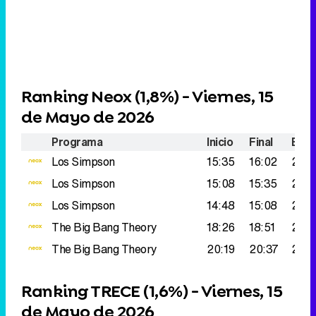
Ranking Neox (
1,8%
) - Viernes, 15
de Mayo de 2026
Programa
Inicio
Final
Espe
Los Simpson
15:35
16:02
260
Los Simpson
15:08
15:35
227.
Los Simpson
14:48
15:08
217.
The Big Bang Theory
18:26
18:51
203
The Big Bang Theory
20:19
20:37
200
Ranking TRECE (
1,6%
) - Viernes, 15
de Mayo de 2026
Programa
Inicio
Final
Espe
Tu cine
Tierras lejanas
19:43
21:30
239
Trece y cope es noticia
20:32
20:42
202
Cine western
La ultima bala
18:01
19:43
202