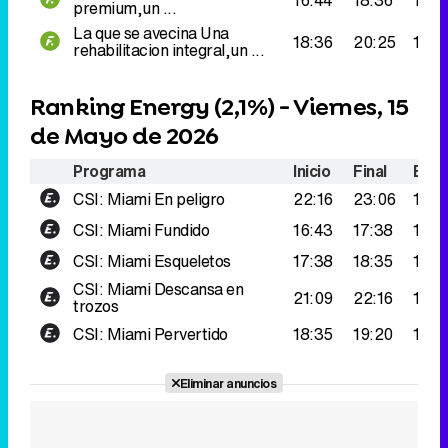
Programa
Inicio
Final
Espe
CSI: Miami
En peligro
22:16
23:06
195.
CSI: Miami
Fundido
16:43
17:38
182.
CSI: Miami
Esqueletos
17:38
18:35
180.
CSI: Miami
Descansa en
21:09
22:16
159.
trozos
CSI: Miami
Pervertido
18:35
19:20
158.
Eliminar anuncios