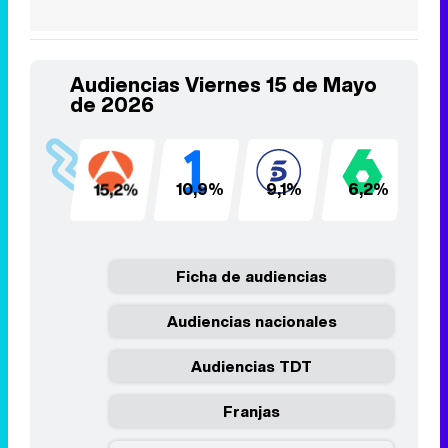
Audiencias Viernes 15 de Mayo
de 2026
15,2%
10,9%
9,1%
6,2%
5
Ficha de audiencias
Audiencias nacionales
Audiencias TDT
Franjas