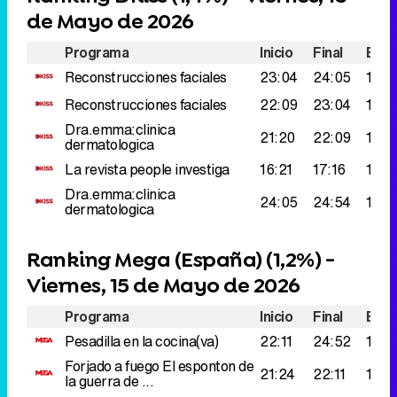
Dra.emma:clinica
21:20
22:09
127.
dermatologica
La revista people investiga
16:21
17:16
118.
Dra.emma:clinica
24:05
24:54
117.
dermatologica
Ranking Mega (España) (
1,2%
) -
Viernes, 15 de Mayo de 2026
Programa
Inicio
Final
Espe
Pesadilla en la cocina(va)
22:11
24:52
123.
Forjado a fuego
El esponton de
21:24
22:11
119.
la guerra de ...
Vida bajo cero:canada
15:52
16:51
107.
Abundancia o escasez
Vida bajo cero
Supervivencia
16:51
17:50
100.
en la nieve
Vida bajo cero:canada
Nuevos
17:50
18:40
95.0
comienzos