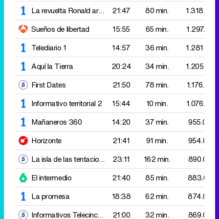
First Dates
21:50
78 min.
1.176.000
Informativo territorial 2
15:44
10 min.
1.076.000
Mañaneros 360
14:20
37 min.
955.000
Horizonte
21:41
91 min.
954.000
La isla de las tentaciones
23:11
162 min.
890.000
El intermedio
21:40
85 min.
883.000
La promesa
18:38
62 min.
874.000
Informativos Telecinco 21:00
21:00
32 min.
869.000
Malas lenguas
19:40
44 min.
867.000
Cocina abierta de Karlos Arguiñano
13:26
Gallineta con guisantes
26 min.
852.000
¡Allá tú!
19:59
60 min.
836.000