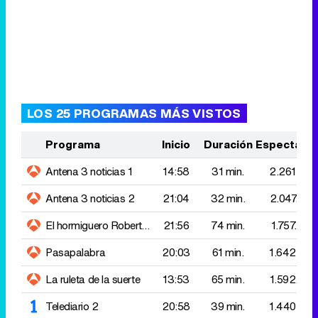
LOS 25 PROGRAMAS MÁS VISTOS
Programa
Inicio
Duración
Espectado
Antena 3 noticias 1
14:58
31 min.
2.261.000
Antena 3 noticias 2
21:04
32 min.
2.047.000
El hormiguero
Roberto leal
21:56
74 min.
1.757.000
Pasapalabra
20:03
61 min.
1.642.000
La ruleta de la suerte
13:53
65 min.
1.592.000
Telediario 2
20:58
39 min.
1.440.000
La revuelta
Ronald araujo
21:47
80 min.
1.318.000
Sueños de libertad
15:55
65 min.
1.297.000
Telediario 1
14:57
36 min.
1.281.000
Aquí la Tierra
20:24
34 min.
1.205.000