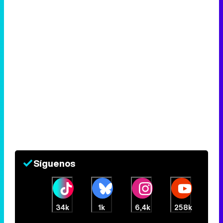
Síguenos
34k
1k
6,4k
258k
Eliminar anuncios