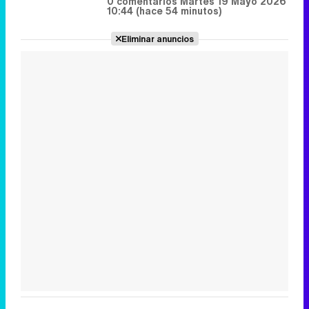
AUDIENCIAS FRANJAS LUNES 18 DE
MAYO DE 2026
Cuatro consigue superar a
laSexta desde la sobremesa al
late night