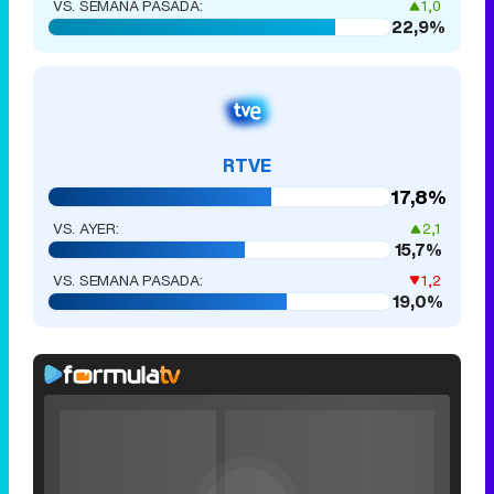
VS. SEMANA PASADA:
1,0
22,9%
RTVE
17,8%
VS. AYER:
2,1
15,7%
VS. SEMANA PASADA:
1,2
19,0%
Rhaenyra
toma
Video
Desembarco
Player
is
del Rey en el
Loaded
:
loading.
0%
Fullscreen
tráiler de la
Current
0:00
/
Duration
0:00
Remaining
-
0:00
Play
Unmute
Seek
Seek