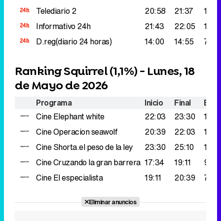
Telediario 2
20:58
21:37
115.
Informativo 24h
21:43
22:05
102.
D.reg(diario 24 horas)
14:00
14:55
72.0
Ranking Squirrel (
1,1%
) - Lunes, 18
de Mayo de 2026
Programa
Inicio
Final
Espe
Cine
Elephant white
22:03
23:30
159.
Cine
Operacion seawolf
20:39
22:03
124.
Cine
Shorta.el peso de la ley
23:30
25:10
100.
Cine
Cruzando la gran barrera
17:34
19:11
97.0
Cine
El especialista
19:11
20:39
76.0
Eliminar anuncios