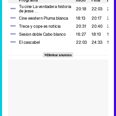
Programa
Inicio
Final
Espe
Tu cine
La verdadera historia
20:18
22:03
243
de jesse ...
Cine western
Pluma blanca
18:13
20:17
235
Trece y cope es noticia
20:31
20:40
207.
Sesion doble
Cabo blanco
16:27
18:10
198.
El cascabel
22:03
24:33
156.
Eliminar anuncios