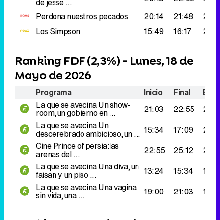
de jesse ...
Perdona nuestros pecados
20:14
21:48
242
Los Simpson
15:49
16:17
237.
Ranking FDF (
2,3%
) - Lunes, 18 de
Mayo de 2026
Programa
Inicio
Final
Espe
La que se avecina
Un show-
21:03
22:55
249
room,un gobierno en ...
La que se avecina
Un
15:34
17:09
237.
descerebrado ambicioso,un ...
Cine
Prince of persia:las
22:55
25:12
211.
arenas del ...
La que se avecina
Una diva,un
13:24
15:34
153.
faisan y un piso ...
La que se avecina
Una vagina
19:00
21:03
129.
sin vida,una ...