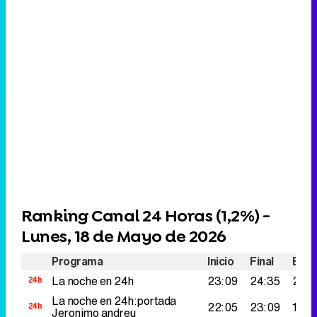
Ranking Canal 24 Horas (
1,2%
) -
Lunes, 18 de Mayo de 2026
Programa
Inicio
Final
Espe
La noche en 24h
23:09
24:35
227.
La noche en 24h:portada
22:05
23:09
164.
Jeronimo andreu