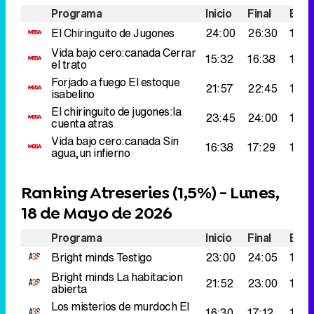
Programa
Inicio
Final
Espe
El Chiringuito de Jugones
24:00
26:30
164.
Vida bajo cero:canada
Cerrar
15:32
16:38
131.
el trato
Forjado a fuego
El estoque
21:57
22:45
126.
isabelino
El chiringuito de jugones:la
23:45
24:00
125.
cuenta atras
Vida bajo cero:canada
Sin
16:38
17:29
122.
agua,un infierno
Ranking Atreseries (
1,5%
) - Lunes,
18 de Mayo de 2026
Programa
Inicio
Final
Espe
Bright minds
Testigo
23:00
24:05
193.
Bright minds
La habitacion
21:52
23:00
168.
abierta
Los misterios de murdoch
El
16:30
17:12
168.