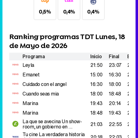
0,5%
0,4%
0,4%
Ranking programas TDT Lunes, 18
de Mayo de 2026
Programa
Inicio
Final
Espe
Leyla
21:50
23:07
282
Emanet
15:00
16:30
281.
Cuidado con el angel
16:30
18:00
266
Cuando seas mia
18:00
18:48
265
Marina
19:43
20:14
260
Marina
18:48
19:43
251.
La que se avecina
Un show-
21:03
22:55
249
room,un gobierno en ...
Tu cine
La verdadera historia
20:18
22:03
243