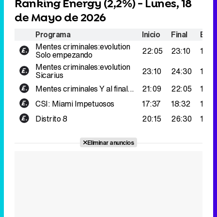
Ranking Energy (
2,2%
) - Lunes, 18
de Mayo de 2026
Programa
Inicio
Final
Espe
Mentes criminales:evolution
22:05
23:10
199.
Solo empezando
Mentes criminales:evolution
23:10
24:30
193.
Sicarius
Mentes criminales
Y al final...
21:09
22:05
175.
CSI: Miami
Impetuosos
17:37
18:32
173.
Distrito 8
20:15
26:30
171.
Eliminar anuncios