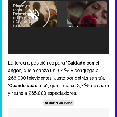
Video
Player
is
Loaded
:
loading.
0.00%
Fullscreen
Current
0:00
/
Duration
2:24
Remaining
-
2:24
Pause
Unmute
Seek
Seek
Filmin estrena el tráiler de 'Millennial Mal', su nueva comedia universitaria de la mano de Lorena Iglesias
back
forward
20
30
seconds
seconds
Time
Time
'120 Minutos' celebra sus 2.000 programas en Telemadrid con un vídeo del día a día en la redacción
La tercera posición es para
'Cuidado con el
ángel'
, que alcanza un 3,4% y congrega a
266.000 televidentes. Justo por detrás se sitúa
'Cuando seas mía'
, que firma un 3,7% de share
Tráiler de '33 días', la nueva serie de Atresplayer con Julián Villagrán y José Manuel Poga
y reúne a 265.000 espectadores.
Eliminar anuncios