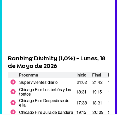
Ranking Divinity (
1,0%
) - Lunes, 18
de Mayo de 2026
Programa
Inicio
Final
Espe
Supervivientes:diario
21:02
21:42
116.
Chicago Fire
Los bebés y los
18:31
19:15
113.
tontos
Chicago Fire
Despedirse de
17:38
18:31
109.
ella
Chicago Fire
Jura de bandera
19:15
20:09
95.0