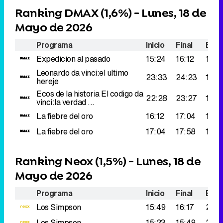
Ranking DMAX (
1,6%
) - Lunes, 18 de
Mayo de 2026
Programa
Inicio
Final
Espe
Expedicion al pasado
15:24
16:12
160.
Leonardo da vinci:el ultimo
23:33
24:23
148.
hereje
Ecos de la historia
El codigo da
22:28
23:27
140.
vinci:la verdad ...
La fiebre del oro
16:12
17:04
138.
La fiebre del oro
17:04
17:58
136.
Ranking Neox (
1,5%
) - Lunes, 18 de
Mayo de 2026
Programa
Inicio
Final
Espe
Los Simpson
15:49
16:17
237.
Los Simpson
15:23
15:49
212.