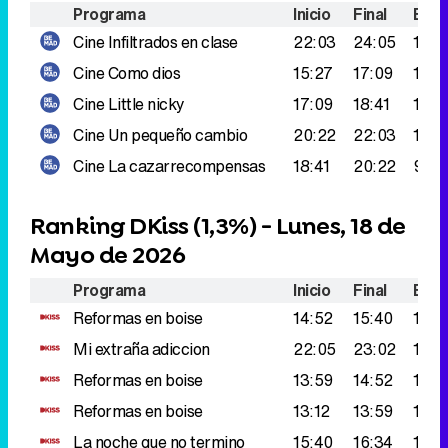
Programa
Inicio
Final
Espe
Cine
Infiltrados en clase
22:03
24:05
191.
Cine
Como dios
15:27
17:09
166.
Cine
Little nicky
17:09
18:41
134.
Cine
Un pequeño cambio
20:22
22:03
132.
Cine
La cazarrecompensas
18:41
20:22
91.0
Ranking DKiss (
1,3%
) - Lunes, 18 de
Mayo de 2026
Programa
Inicio
Final
Espe
Reformas en boise
14:52
15:40
126.
Mi extraña adiccion
22:05
23:02
115.
Reformas en boise
13:59
14:52
108.
Reformas en boise
13:12
13:59
105.
La noche que no termino
15:40
16:34
104.