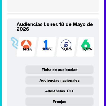
Audiencias Lunes 18 de Mayo de
2026
14,1%
11,9%
9,8%
6,5%
6
Ficha de audiencias
Audiencias nacionales
Audiencias TDT
Franjas