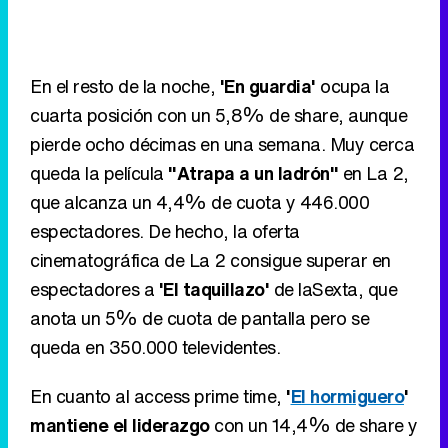
pierde ocho décimas en una semana. Muy cerca
queda la película
"Atrapa a un ladrón"
en La 2,
que alcanza un 4,4% de cuota y 446.000
espectadores. De hecho, la oferta
cinematográfica de La 2 consigue superar en
espectadores a
'El taquillazo'
de laSexta, que
anota un 5% de cuota de pantalla pero se
queda en 350.000 televidentes.
En cuanto al access prime time,
'
El hormiguero
'
mantiene el liderazgo
con un 14,4% de share y
más de 1,7 millones de seguidores,
mejorando
medio punto
respecto a la semana pasada. En
segunda posición se sitúa
'
La revuelta
'
, que
registra un 10,8% y 1,3 millones de
espectadores,
subiendo también medio punto