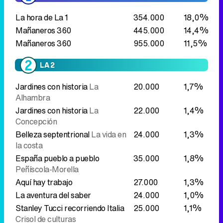
Jardines con historia
La
20.000
1,7%
Alhambra
Jardines con historia
La
22.000
1,4%
Concepción
Belleza septentrional
La vida en
24.000
1,3%
la costa
España pueblo a pueblo
35.000
1,8%
Peñíscola-Morella
Aquí hay trabajo
27.000
1,3%
La aventura del saber
24.000
1,0%
Stanley Tucci recorriendo Italia
25.000
1,1%
Crisol de culturas
Hoteles gourmet
42.000
1,7%
El western de La 2
Coraje, sudor
100.000
3,0%
y pólvora
El cazador
122.000
2,0%
El cazador
248.000
2,7%