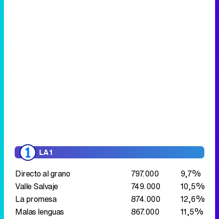
LA 1
Directo al grano
797.000
9,7%
Valle Salvaje
749.000
10,5%
La promesa
874.000
12,6%
Malas lenguas
867.000
11,5%
Aquí la Tierra
1.205.000
13,4%
LA 2
Saber y ganar
609.000
6,6%
Grandes documentales
282.000
3,5%