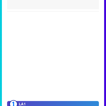
LA 1
La hora de La 1
354.000
18,0%
Mañaneros 360
445.000
14,4%
Mañaneros 360
955.000
11,5%
LA 2