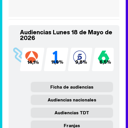
Audiencias Lunes 18 de Mayo de
2026
14,1%
11,9%
9,8%
6,5%
6
Ficha de audiencias
Audiencias nacionales
Audiencias TDT
Franjas