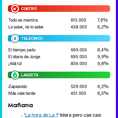
TELECINCO
El tiempo justo
669.000
8,4%
El diario de Jorge
695.000
9,9%
¡Allá tú!
836.000
9,8%
LASEXTA
Zapeando
529.000
6,2%
Más vale tarde
451.000
6,3%
Mañana
'
La hora de La 1
' lidera pero cae casi
cuatro puntos en siete días
'
Espejo público
' también cede tres
décimas en una semana
'
El programa de Ana Rosa
' sube más de