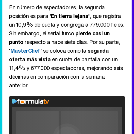
En número de espectadores, la segunda
posición es para
'En tierra lejana'
, que registra
un 10,9% de cuota y congrega a 779.000 fieles.
Sin embargo, el serial turco
pierde casi un
punto
respecto a hace siete días. Por su parte,
'
MasterChef
'
se coloca como la
segunda
oferta más vista
en cuota de pantalla con un
11,4% y 677.000 espectadores, mejorando seis
décimas en comparación con la semana
anterior.
Video
Player
is
Loaded
:
loading.
0%
Fullscreen
Current
0:00
/
Duration
0:00
Remaining
-
0:00
Play
Unmute
Seek
Seek