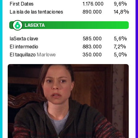
El intermedio
883.000
7,2%
El taquillazo
Marlowe
350.000
5,0%
Dana Barron en "La niñera perfecta"
Late night
Los premios Talía 2026 no destacan en