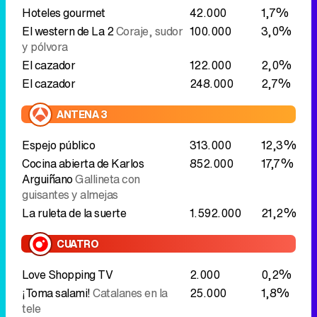
ANTENA 3
Espejo público
313.000
12,3%
Cocina abierta de Karlos
852.000
17,7%
Arguiñano
Gallineta con
guisantes y almejas
La ruleta de la suerte
1.592.000
21,2%
CUATRO
Love Shopping TV
2.000
0,2%
¡Toma salami!
Catalanes en la
25.000
1,8%
tele
Alerta Cobra
Culpa
23.000
1,3%
Alerta Cobra
Fin de servicio
18.000
0,9%
Alerta Cobra
Alarma por novia
35.000
1,6%
En boca de todos
251.000
8,1%
TELECINCO