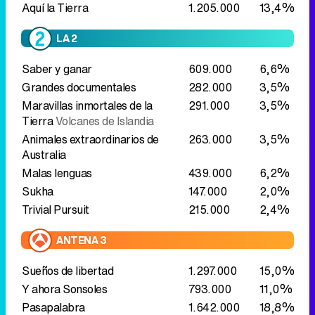
Maravillas inmortales de la
291.000
3,5%
Tierra
Volcanes de Islandia
Animales extraordinarios de
263.000
3,5%
Australia
Malas lenguas
439.000
6,2%
Sukha
147.000
2,0%
Trivial Pursuit
215.000
2,4%
ANTENA 3
Sueños de libertad
1.297.000
15,0%
Y ahora Sonsoles
793.000
11,0%
Pasapalabra
1.642.000
18,8%
CUATRO
Todo es mentira
613.000
7,6%
Lo sabe, no lo sabe
438.000
6,2%