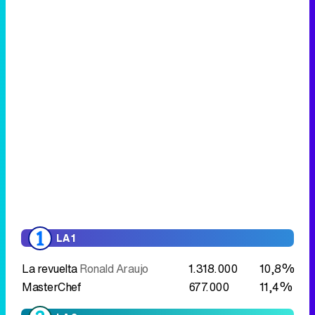
LA 1
La revuelta
Ronald Araujo
1.318.000
10,8%
MasterChef
677.000
11,4%
LA 2
Trivial Pursuit
589.000
5,3%
Cifras y letras
788.000
6,4%
Cine clásico
Atrapa a un ladrón
446.000
4,4%