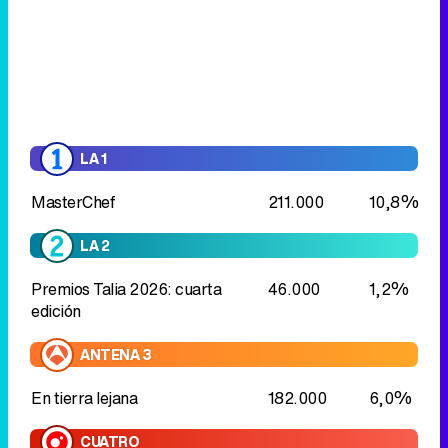
LA 1
MasterChef
211.000
10,8%
LA 2
Premios Talia 2026: cuarta
46.000
1,2%
edición
ANTENA 3
En tierra lejana
182.000
6,0%
CUATRO
En guardia: mujeres contra el
266.000
6,3%
crimen
La verdadera historia
tras
As bestas
En guardia: mujeres contra el
135.000
5,7%
crimen
El depredador de