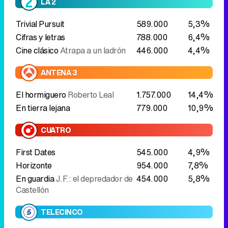
ANTENA 3
El hormiguero
Roberto Leal
1.757.000
14,4%
En tierra lejana
779.000
10,9%
CUATRO
First Dates
545.000
4,9%
Horizonte
954.000
7,8%
En guardia
J.F.: el depredador de
454.000
5,8%
Castellón
TELECINCO
First Dates
1.176.000
9,6%
La isla de las tentaciones
890.000
14,8%
LASEXTA
laSexta clave
585.000
5,6%