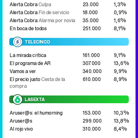
La mirada crítica
161.000
9,1%
El programa de AR
307.000
13,6%
Vamos a ver
340.000
9,9%
El precio justo
Cesta de la
610.000
8,9%
compra
LASEXTA
Aruser@s: el humorning
153.000
10,3%
Aruser@s
299.000
13,8%
Al rojo vivo
310.000
8,4%
Informativos
La sobremesa del lunes confirma el dominio
absoluto de
Antena 3 noticias 1
, que no solo
mantiene el liderazgo sino que lo amplía: sube