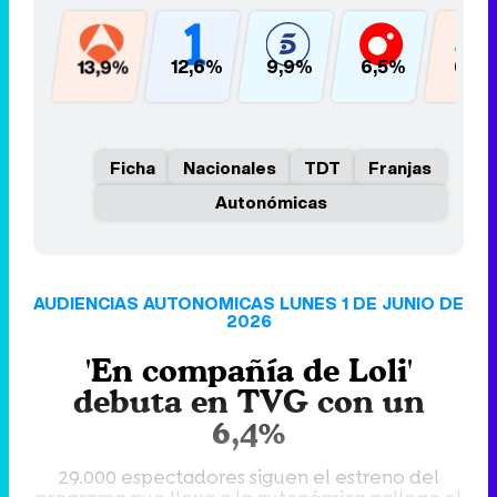
13,9%
12,6%
9,9%
6,5%
6,2
Ficha
Nacionales
TDT
Franjas
Autonómicas
AUDIENCIAS AUTONOMICAS LUNES 1 DE JUNIO DE
2026
'En compañía de Loli'
debuta en TVG con un
6,4%
29.000 espectadores siguen el estreno del