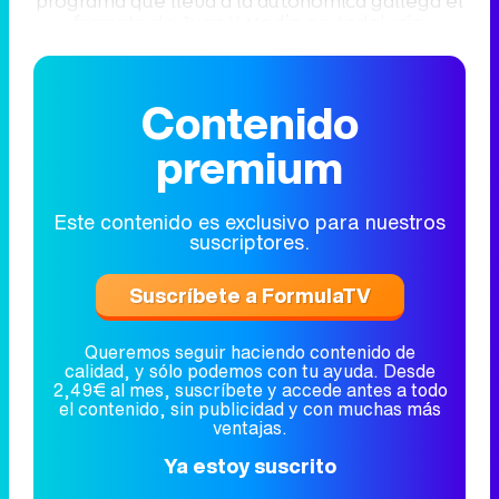
programa que lleva a la autonómica gallega el
formato de Juan Y Medio en Andalucía.
Contenido
premium
Este contenido es exclusivo para nuestros
suscriptores.
Suscríbete a FormulaTV
Queremos seguir haciendo contenido de
calidad, y sólo podemos con tu ayuda. Desde
2,49€ al mes, suscríbete y accede antes a todo
el contenido, sin publicidad y con muchas más
ventajas.
Ya estoy suscrito