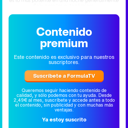
es lo más potente en una noche generalmente
floja para las autonómicas.
Contenido
premium
Este contenido es exclusivo para nuestros
suscriptores.
Suscríbete a FormulaTV
Queremos seguir haciendo contenido de
calidad, y sólo podemos con tu ayuda. Desde
2,49€ al mes, suscríbete y accede antes a todo
el contenido, sin publicidad y con muchas más
ventajas.
Ya estoy suscrito