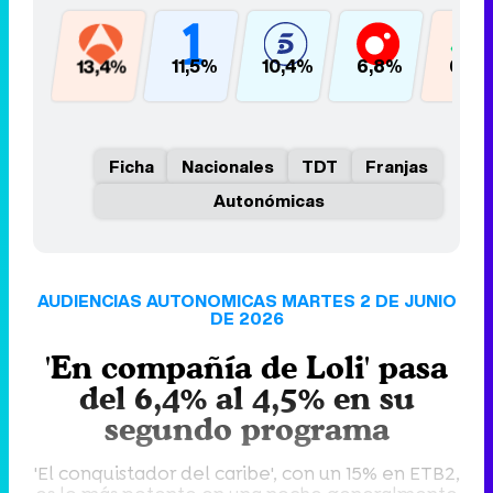
13,4%
11,5%
10,4%
6,8%
6,3
Ficha
Nacionales
TDT
Franjas
Autonómicas
AUDIENCIAS AUTONOMICAS MARTES 2 DE JUNIO
DE 2026
'En compañía de Loli' pasa
del 6,4% al 4,5% en su
segundo programa
'El conquistador del caribe', con un 15% en ETB2,