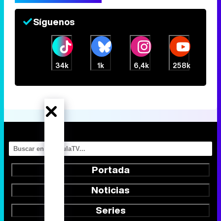
Síguenos
34k
1k
6,4k
258k
Portada
Noticias
Series