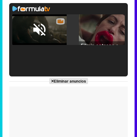
Loaded
:
25.30%
/
Unmute
Filmin estrena el tráiler de 'Millennial Mal', su nueva comedia universitaria de la mano de Lorena Iglesias
'120 Minutos' celebra sus 2.000 programas en Telemadrid con un vídeo del día a día en la redacción
Eliminar anuncios
Tráiler de '33 días', la nueva serie de Atresplayer con Julián Villagrán y José Manuel Poga