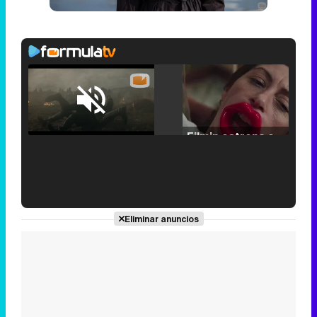
Loaded
:
25.30%
/
Unmute
Filmin estrena el tráiler de 'Millennial Mal', su nueva comedia universitaria de la mano de Lorena Iglesias
'120 Minutos' celebra sus 2.000 programas en Telemadrid con un vídeo del día a día en la redacción
Eliminar anuncios
Tráiler de '33 días', la nueva serie de Atresplayer con Julián Villagrán y José Manuel Poga