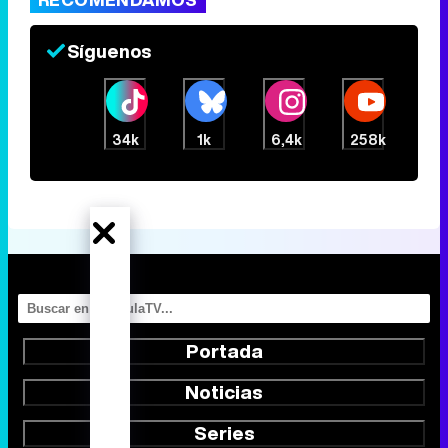
Síguenos
34k
1k
6,4k
258k
Portada
Noticias
Series