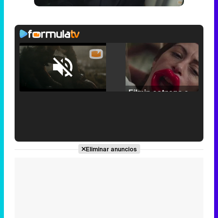
Loaded
:
25.30%
/
Unmute
Filmin estrena el tráiler de 'Millennial Mal', su nueva comedia universitaria de la mano de Lorena Iglesias
'120 Minutos' celebra sus 2.000 programas en Telemadrid con un vídeo del día a día en la redacción
Eliminar anuncios
Tráiler de '33 días', la nueva serie de Atresplayer con Julián Villagrán y José Manuel Poga