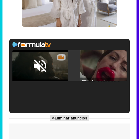
Loaded
:
25.30%
/
Unmute
Filmin estrena el tráiler de 'Millennial Mal', su nueva comedia universitaria de la mano de Lorena Iglesias
'120 Minutos' celebra sus 2.000 programas en Telemadrid con un vídeo del día a día en la redacción
Eliminar anuncios