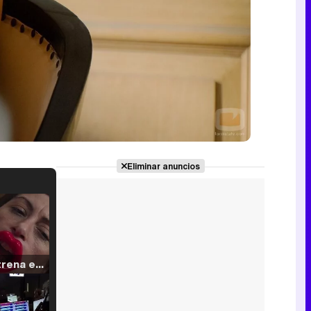
Eliminar anuncios
Filmin estrena el tráiler de 'Millennial Mal', su nueva comedia universitaria de la mano de Lorena Iglesias