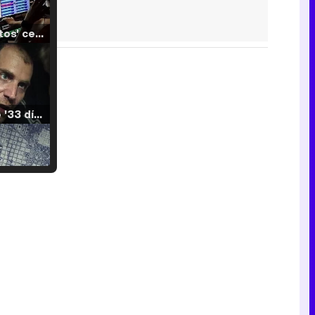
'120 Minutos' celebra sus 2.000 programas en Telemadrid con un vídeo del día a día en la redacción
Tráiler de '33 días', la nueva serie de Atresplayer con Julián Villagrán y José Manuel Poga
Tráiler en catalán de 'Ravalear', la nueva serie de HBO Max sobre los fondos buitre
Tráiler de la tercera temporada de 'The Walking Dead: Dead City' de AMC+