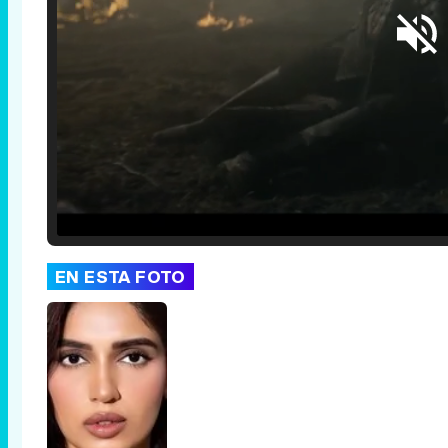
Loaded
:
29.30%
/
Unmute
EN ESTA FOTO