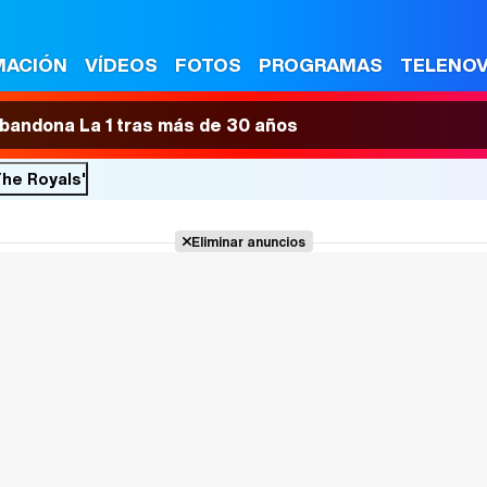
MACIÓN
VÍDEOS
FOTOS
PROGRAMAS
TELENO
 abandona La 1 tras más de 30 años
The Royals'
Eliminar anuncios