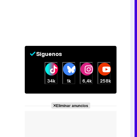
Canción ganadora de Eurovisión 2026: DARA con "Bangaranga" por Bulgaria
Síguenos
34k
1k
6,4k
258k
Eliminar anuncios