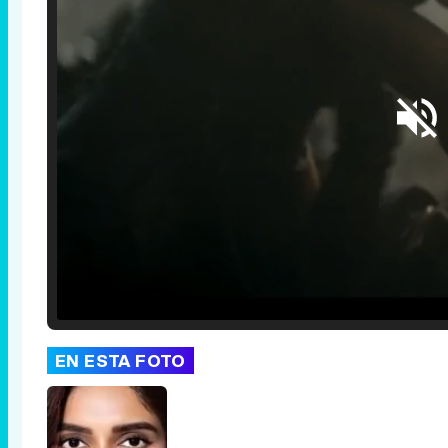
Loaded
:
25.30%
/
Unmute
EN ESTA FOTO