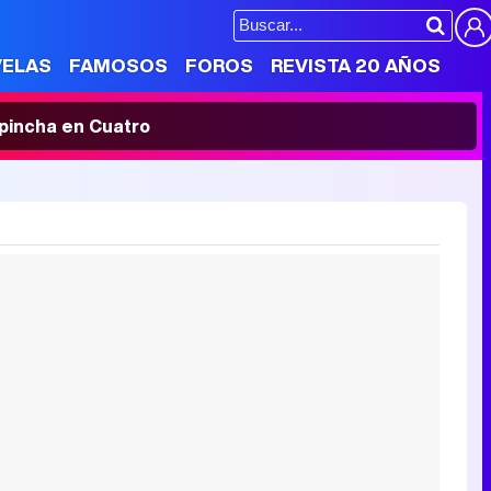
VELAS
FAMOSOS
FOROS
REVISTA 20 AÑOS
' pincha en Cuatro