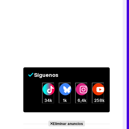
Tráiler de la tercera temporada de 'The Walking Dead: Dead City' de AMC+
Canción ganadora de Eurovisión 2026: DARA con "Bangaranga" por Bulgaria
Síguenos
34k
1k
6,4k
258k
Eliminar anuncios