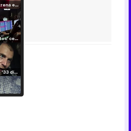
Filmin estrena el tráiler de 'Millennial Mal', su nueva comedia universitaria de la mano de Lorena Iglesias
'120 Minutos' celebra sus 2.000 programas en Telemadrid con un vídeo del día a día en la redacción
Tráiler de '33 días', la nueva serie de Atresplayer con Julián Villagrán y José Manuel Poga
Tráiler en catalán de 'Ravalear', la nueva serie de HBO Max sobre los fondos buitre