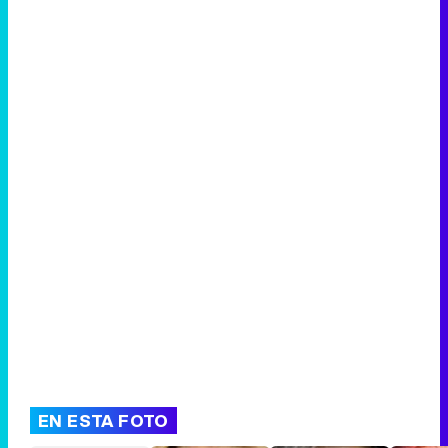
Tráiler de la tercera temporada de 'The Walking Dead: Dead City' de AMC+
Canción ganadora de Eurovisión 2026: DARA con "Bangaranga" por Bulgaria
EN ESTA FOTO