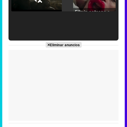
25.30%
/
Unmute
Filmin estrena el tráiler de 'Millennial Mal', su nueva comedia universitaria de la mano de Lorena Iglesias
'120 Minutos' celebra sus 2.000 programas en Telemadrid con un vídeo del día a día en la redacción
Eliminar anuncios
Tráiler de '33 días', la nueva serie de Atresplayer con Julián Villagrán y José Manuel Poga
Tráiler en catalán de 'Ravalear', la nueva serie de HBO Max sobre los fondos buitre