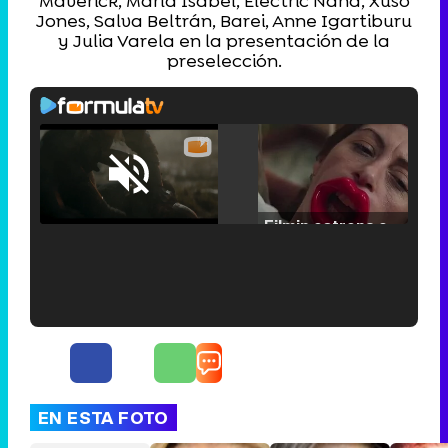
Maverick, María Isabel, Electric Nana, Xuso
Jones, Salva Beltrán, Barei, Anne Igartiburu
y Julia Varela en la presentación de la
preselección.
Loaded
:
25.30%
/
Unmute
Filmin estrena el tráiler de 'Millennial Mal', su nueva comedia universitaria de la mano de Lorena Iglesias
'120 Minutos' celebra sus 2.000 programas en Telemadrid con un vídeo del día a día en la redacción
EN ESTA FOTO