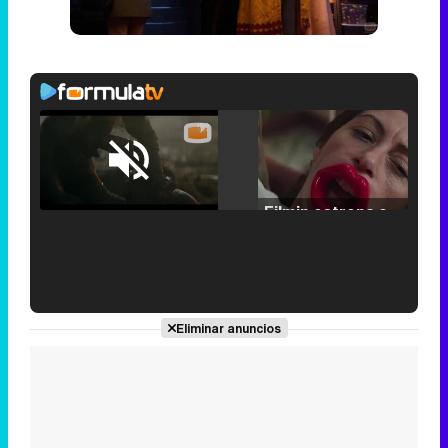
Loaded
:
25.30%
/
Unmute
Filmin estrena el tráiler de 'Millennial Mal', su nueva comedia universitaria de la mano de Lorena Iglesias
'120 Minutos' celebra sus 2.000 programas en Telemadrid con un vídeo del día a día en la redacción
Eliminar anuncios
Tráiler de '33 días', la nueva serie de Atresplayer con Julián Villagrán y José Manuel Poga