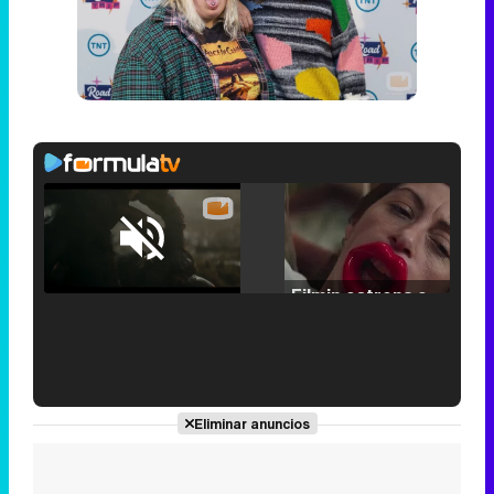
Loaded
:
25.30%
/
Unmute
Filmin estrena el tráiler de 'Millennial Mal', su nueva comedia universitaria de la mano de Lorena Iglesias
'120 Minutos' celebra sus 2.000 programas en Telemadrid con un vídeo del día a día en la redacción
Eliminar anuncios