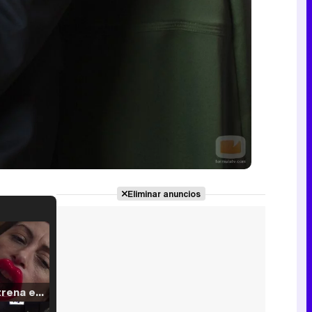
Eliminar anuncios
Filmin estrena el tráiler de 'Millennial Mal', su nueva comedia universitaria de la mano de Lorena Iglesias