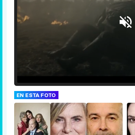
Loaded
:
29.30%
/
Unmute
EN ESTA FOTO