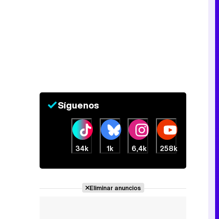
Canción ganadora de Eurovisión 2026: DARA con "Bangaranga" por Bulgaria
Síguenos
34k
1k
6,4k
258k
Eliminar anuncios