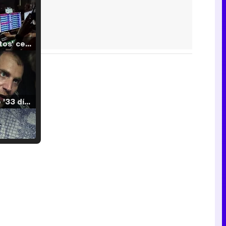
'120 Minutos' celebra sus 2.000 programas en Telemadrid con un vídeo del día a día en la redacción
Tráiler de '33 días', la nueva serie de Atresplayer con Julián Villagrán y José Manuel Poga
Tráiler en catalán de 'Ravalear', la nueva serie de HBO Max sobre los fondos buitre
Tráiler de la tercera temporada de 'The Walking Dead: Dead City' de AMC+