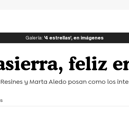
Galería:
'4 estrellas', en imágenes
sierra, feliz en
Resines y Marta Aledo posan como los inte
as