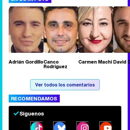
Adrián Gordillo
Canco
Carmen Machi
David C
Rodríguez
Ver todos los comentarios
RECOMENDAMOS
Síguenos