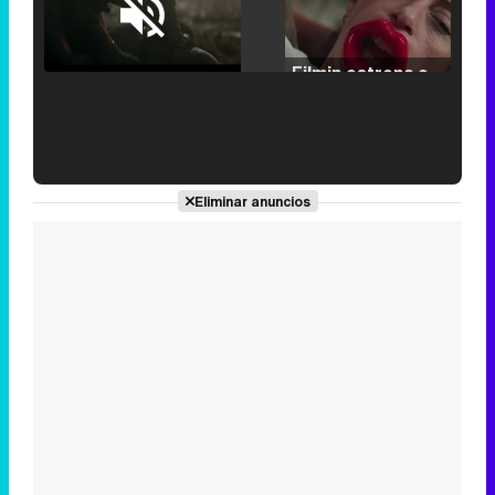
Loaded
:
25.30%
/
Unmute
Filmin estrena el tráiler de 'Millennial Mal', su nueva comedia universitaria de la mano de Lorena Iglesias
'120 Minutos' celebra sus 2.000 programas en Telemadrid con un vídeo del día a día en la redacción
Eliminar anuncios
Tráiler de '33 días', la nueva serie de Atresplayer con Julián Villagrán y José Manuel Poga
Tráiler en catalán de 'Ravalear', la nueva serie de HBO Max sobre los fondos buitre