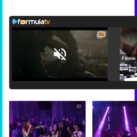
Loaded
:
25.30%
/
Unmute