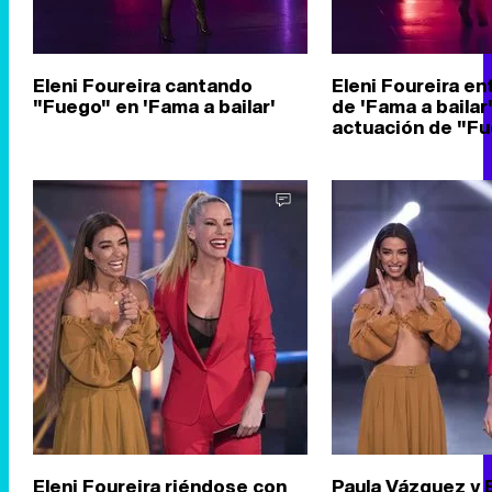
Eleni Foureira cantando
Eleni Foureira ent
"Fuego" en 'Fama a bailar'
de 'Fama a bailar
actuación de "F
Eleni Foureira riéndose con
Paula Vázquez y E