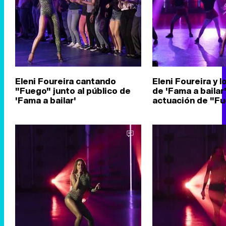
Eleni Foureira cantando
Eleni Foureira y l
"Fuego" junto al público de
de 'Fama a bailar'
'Fama a bailar'
actuación de "F