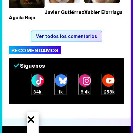
Javier Gutiérrez
Xabier Elorriaga
Águila Roja
Tráiler de la tercera temporada de 'The Walking Dead: Dead City' de AMC+
Ver todos los comentarios
RECOMENDAMOS
Canción ganadora de Eurovisión 2026: DARA con "Bangaranga" por Bulgaria
Síguenos
34k
1k
6,4k
258k