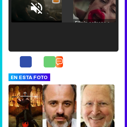
Loaded
:
25.30%
/
Unmute
Filmin estrena el tráiler de 'Millennial Mal', su nueva comedia universitaria de la mano de Lorena Iglesias
'120 Minutos' celebra sus 2.000 programas en Telemadrid con un vídeo del día a día en la redacción
EN ESTA FOTO
Tráiler de '33 días', la nueva serie de Atresplayer con Julián Villagrán y José Manuel Poga
Tráiler en catalán de 'Ravalear', la nueva serie de HBO Max sobre los fondos buitre