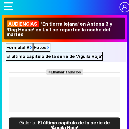
AUDIENCIAS
'En tierra lejana' en Antena 3 y
'Dog House' en La 1 se reparten la noche del
martes
FórmulaTV
Fotos
El último capítulo de la serie de 'Águila Roja'
Eliminar anuncios
Galería:
El último capítulo de la serie de
'Águila Roja'