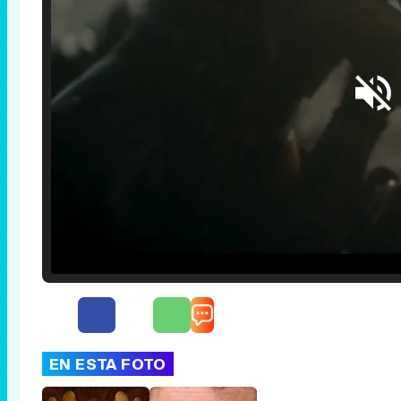
Loaded
:
25.30%
/
Unmute
EN ESTA FOTO