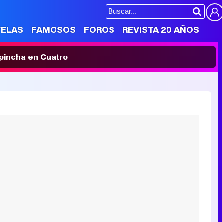
VELAS
FAMOSOS
FOROS
REVISTA 20 AÑOS
' pincha en Cuatro