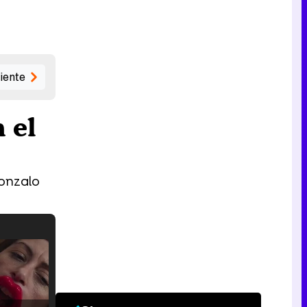
iente
 el
Gonzalo