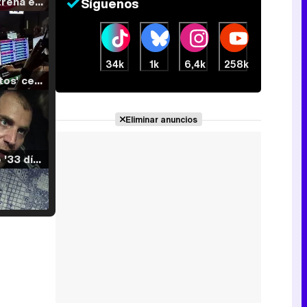
Filmin estrena el tráiler de 'Millennial Mal', su nueva comedia universitaria de la mano de Lorena Iglesias
Síguenos
34k
1k
6,4k
258k
'120 Minutos' celebra sus 2.000 programas en Telemadrid con un vídeo del día a día en la redacción
Eliminar anuncios
Tráiler de '33 días', la nueva serie de Atresplayer con Julián Villagrán y José Manuel Poga
Tráiler en catalán de 'Ravalear', la nueva serie de HBO Max sobre los fondos buitre