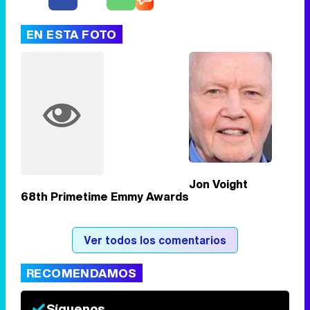
EN ESTA FOTO
Tráiler de '33 días', la nueva serie de Atresplayer con Julián Villagrán y José Manuel Poga
Tráiler en catalán de 'Ravalear', la nueva serie de HBO Max sobre los fondos buitre
Jon Voight
68th Primetime Emmy Awards
Tráiler de la tercera temporada de 'The Walking Dead: Dead City' de AMC+
Ver todos los comentarios
RECOMENDAMOS
Canción ganadora de Eurovisión 2026: DARA con "Bangaranga" por Bulgaria
Síguenos