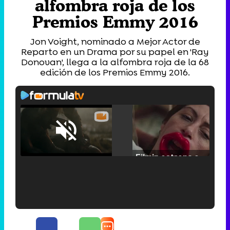
alfombra roja de los
Premios Emmy 2016
Jon Voight, nominado a Mejor Actor de
Reparto en un Drama por su papel en 'Ray
Donovan', llega a la alfombra roja de la 68
edición de los Premios Emmy 2016.
Loaded
:
25.30%
/
Unmute
Filmin estrena el tráiler de 'Millennial Mal', su nueva comedia universitaria de la mano de Lorena Iglesias
'120 Minutos' celebra sus 2.000 programas en Telemadrid con un vídeo del día a día en la redacción