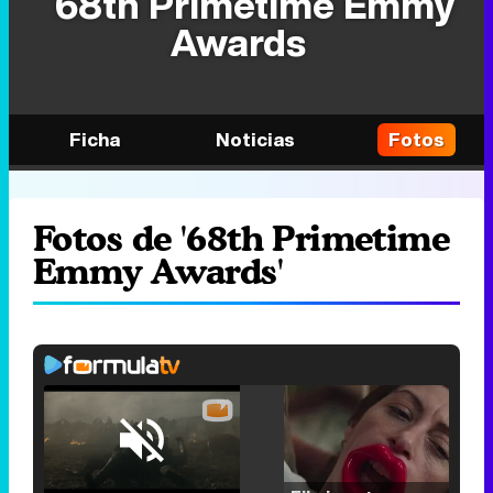
68th Primetime Emmy
Awards
Ficha
Noticias
Fotos
Fotos de '68th Primetime
Emmy Awards'
Loaded
:
25.30%
/
Unmute