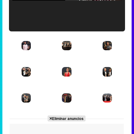
Filmin estrena el tráiler de 'Millennial Mal', su nueva comedia universitaria de la mano de Lorena Iglesias
'120 Minutos' celebra sus 2.000 programas en Telemadrid con un vídeo del día a día en la redacción
Tráiler de '33 días', la nueva serie de Atresplayer con Julián Villagrán y José Manuel Poga
Tráiler en catalán de 'Ravalear', la nueva serie de HBO Max sobre los fondos buitre
Eliminar anuncios