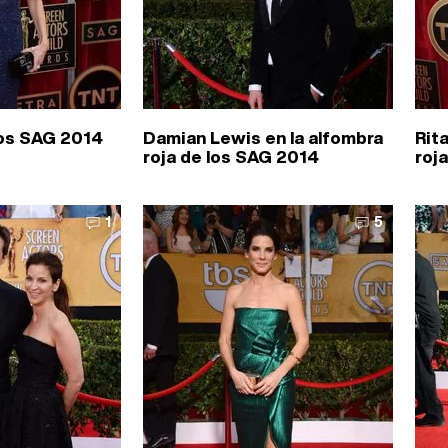
los SAG 2014
Damian Lewis en la alfombra
Rit
roja de los SAG 2014
roj
1
5