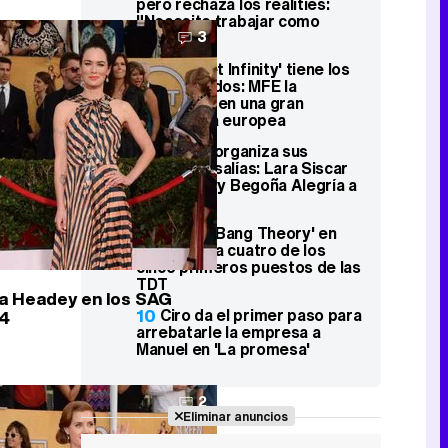
pero rechaza los realities:
"Necesito trabajar como
3
actor"
7
'Mediaset Infinity' tiene los
días contados: MFE la
absorberá en una gran
plataforma europea
8
RTVE reorganiza sus
corresponsalías: Lara Siscar
irá a Roma y Begoña Alegría a
Lisboa
9
'The Big Bang Theory' en
Neox ocupa cuatro de los
cinco primeros puestos de las
TDT
a Headey en los SAG
10
Ciro da el primer paso para
4
arrebatarle la empresa a
Manuel en 'La promesa'
2
Eliminar anuncios