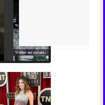
Tráiler de '33 días', la nueva serie de Atresplayer con Julián Villagrán y José Manuel Poga
Tráiler en catalán de 'Ravalear', la nueva serie de HBO Max sobre los fondos buitre
Tráiler de la tercera temporada de 'The Walking Dead: Dead City' de AMC+