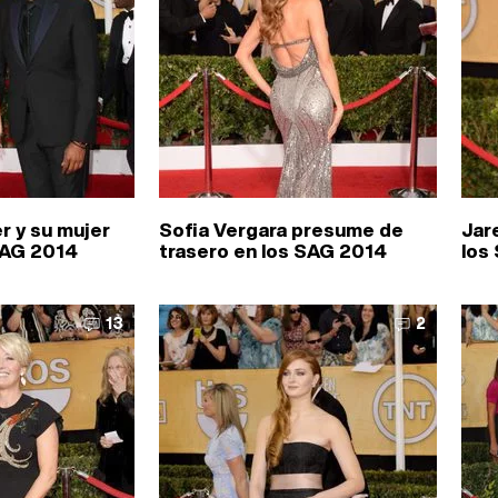
r y su mujer
Sofia Vergara presume de
Jar
SAG 2014
trasero en los SAG 2014
los
13
2