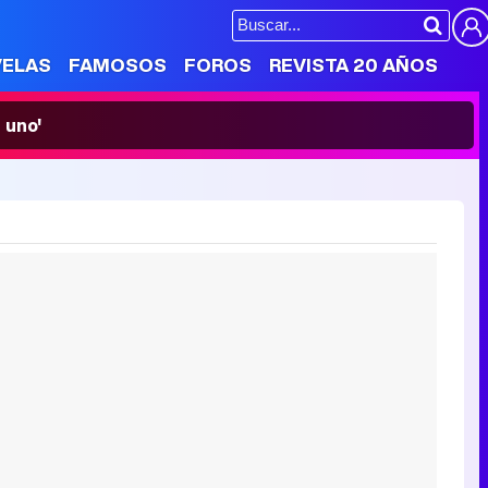
VELAS
FAMOSOS
FOROS
REVISTA 20 AÑOS
 uno'