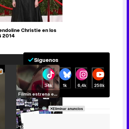
ndoline Christie en los
 2014
Síguenos
34k
1k
6,4k
258k
Filmin estrena el tráiler de 'Millennial Mal', su nueva comedia universitaria de la mano de Lorena Iglesias
Eliminar anuncios
'120 Minutos' celebra sus 2.000 programas en Telemadrid con un vídeo del día a día en la redacción