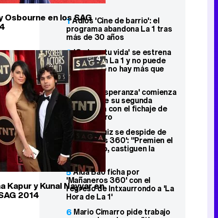
ly Osbourne en los SAG
1
Adiós 'Cine de barrio': el
4
programa abandona La 1 tras
más de 30 años
2
'Ordena tu vida' se estrena
4
discreto en La 1 y no puede
con "Padre no hay más que
uno"
3
'Barrio Esperanza' comienza
el rodaje de su segunda
temporada con el fichaje de
María Castro
4
Javier Ruiz se despide de
'Mañaneros 360': "Premien el
periodismo, castiguen la
basura"
5
Aida Bao ficha por
'Mañaneros 360' con el
a Kapur y Kunal Nayyar en
regreso de Intxaurrondo a 'La
 SAG 2014
Hora de La 1'
6
Mario Cimarro pide trabajo