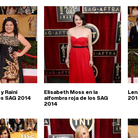
2
y Raini
Elisabeth Moss en la
Len
os SAG 2014
alfombra roja de los SAG
201
2014