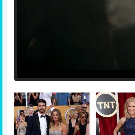
Loaded
:
25.30%
/
Unmute
5