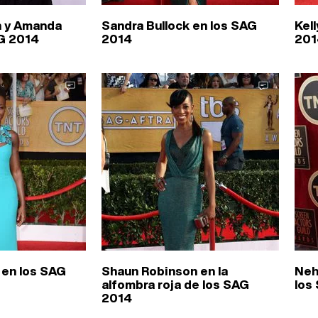
 y Amanda
Sandra Bullock en los SAG
Kel
G 2014
2014
201
 en los SAG
Shaun Robinson en la
Neh
alfombra roja de los SAG
los
2014