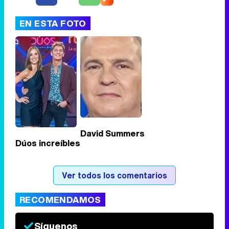
EN ESTA FOTO
Tráiler de '33 días', la nueva serie de Atresplayer con Julián Villagrán y José Manuel Poga
Tráiler en catalán de 'Ravalear', la nueva serie de HBO Max sobre los fondos buitre
David Summers
Dúos increíbles
Tráiler de la tercera temporada de 'The Walking Dead: Dead City' de AMC+
Ver todos los comentarios
RECOMENDAMOS
Canción ganadora de Eurovisión 2026: DARA con "Bangaranga" por Bulgaria
Síguenos