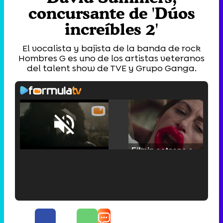
concursante de 'Dúos
increíbles 2'
El vocalista y bajista de la banda de rock
Hombres G es uno de los artistas veteranos
del talent show de TVE y Grupo Ganga.
Loaded
:
25.30%
/
Unmute
Filmin estrena el tráiler de 'Millennial Mal', su nueva comedia universitaria de la mano de Lorena Iglesias
'120 Minutos' celebra sus 2.000 programas en Telemadrid con un vídeo del día a día en la redacción