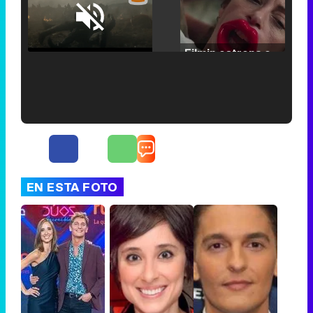
Loaded
:
25.30%
/
Unmute
Filmin estrena el tráiler de 'Millennial Mal', su nueva comedia universitaria de la mano de Lorena Iglesias
'120 Minutos' celebra sus 2.000 programas en Telemadrid con un vídeo del día a día en la redacción
EN ESTA FOTO
Tráiler de '33 días', la nueva serie de Atresplayer con Julián Villagrán y José Manuel Poga
Tráiler en catalán de 'Ravalear', la nueva serie de HBO Max sobre los fondos buitre