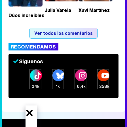
Julia Varela
Xavi Martínez
Dúos increíbles
Tráiler de la tercera temporada de 'The Walking Dead: Dead City' de AMC+
Ver todos los comentarios
RECOMENDAMOS
Canción ganadora de Eurovisión 2026: DARA con "Bangaranga" por Bulgaria
Síguenos
34k
1k
6,4k
258k