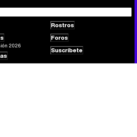
Rostros
Canción ganadora de Eurovisión 2026: DARA con "Bangaranga" por Bulgaria
as
Foros
sión 2026
Suscríbete
las