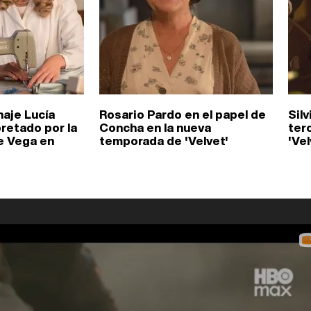
naje Lucía
Rosario Pardo en el papel de
Silv
retado por la
Concha en la nueva
ter
te Vega en
temporada de 'Velvet'
'Vel