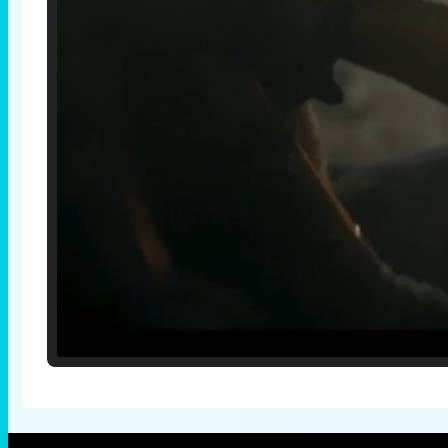
Loaded
:
25.30%
/
Unmute