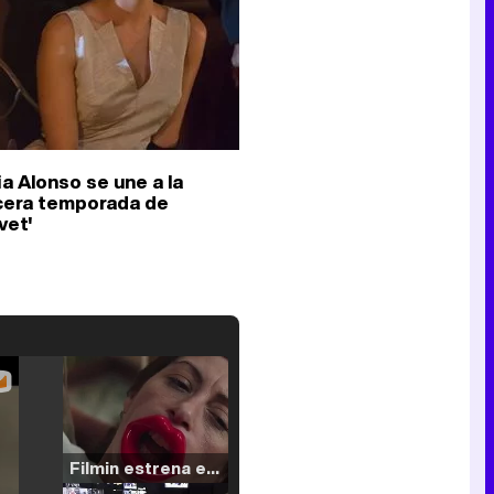
ia Alonso se une a la
cera temporada de
vet'
Filmin estrena el tráiler de 'Millennial Mal', su nueva comedia universitaria de la mano de Lorena Iglesias