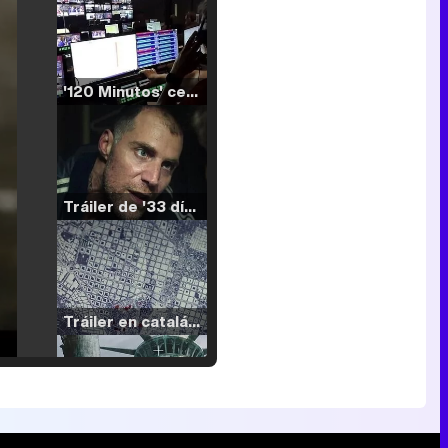
'120 Minutos' celebra sus 2.000 programas en Telemadrid con un vídeo del día a día en la redacción
Tráiler de '33 días', la nueva serie de Atresplayer con Julián Villagrán y José Manuel Poga
Tráiler en catalán de 'Ravalear', la nueva serie de HBO Max sobre los fondos buitre
Tráiler de la tercera temporada de 'The Walking Dead: Dead City' de AMC+