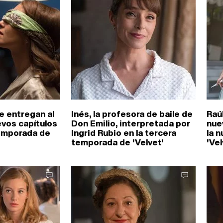
e entregan al
Inés, la profesora de baile de
Raúl
evos capítulos
Don Emilio, interpretada por
nue
temporada de
Ingrid Rubio en la tercera
la 
temporada de 'Velvet'
'Vel