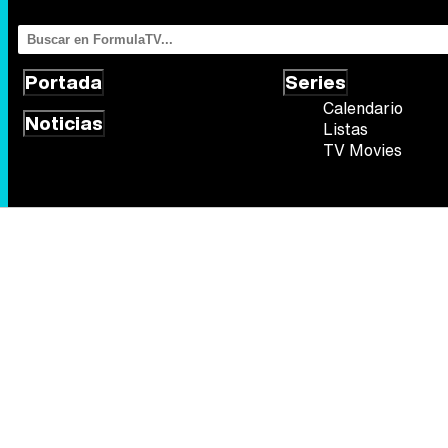
Portada
Series
Calendario
Noticias
Listas
TV Movies
Síguenos
Quiénes somos
Aviso Legal
Política de privacidad
Política de
FormulaTV.com
© 2004 - 2026