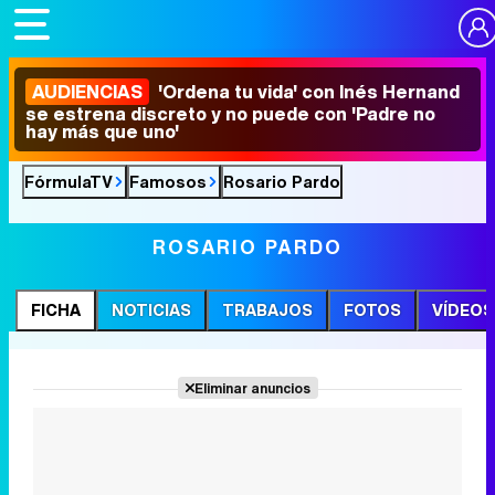
AUDIENCIAS
'Ordena tu vida' con Inés Hernand
se estrena discreto y no puede con 'Padre no
hay más que uno'
FórmulaTV
Famosos
Rosario Pardo
ROSARIO PARDO
FICHA
NOTICIAS
TRABAJOS
FOTOS
VÍDEOS
Eliminar anuncios