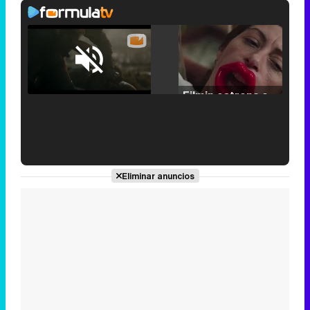
Loaded
:
25.30%
/
Unmute
Filmin estrena el tráiler de 'Millennial Mal', su nueva comedia universitaria de la mano de Lorena Iglesias
'120 Minutos' celebra sus 2.000 programas en Telemadrid con un vídeo del día a día en la redacción
Eliminar anuncios
Tráiler de '33 días', la nueva serie de Atresplayer con Julián Villagrán y José Manuel Poga