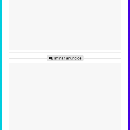
Tráiler en catalán de 'Ravalear', la nueva serie de HBO Max sobre los fondos buitre
Tráiler de la tercera temporada de 'The Walking Dead: Dead City' de AMC+
Eliminar anuncios
Canción ganadora de Eurovisión 2026: DARA con "Bangaranga" por Bulgaria