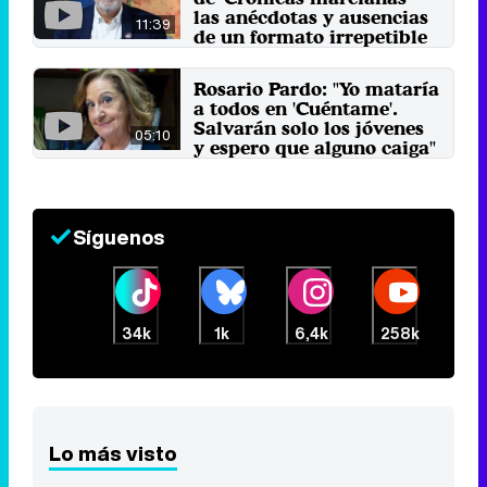
las anécdotas y ausencias
11:39
de un formato irrepetible
12 de diciembre 2023
Rosario Pardo: "Yo mataría
a todos en 'Cuéntame'.
Salvarán solo los jóvenes
05:10
y espero que alguno caiga"
15 de octubre 2023
Síguenos
34k
1k
6,4k
258k
Lo más visto