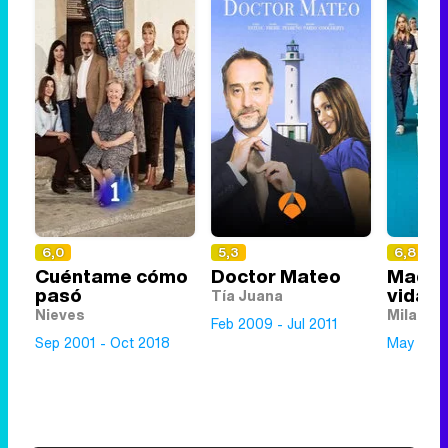
6,0
5,3
6,8
Cuéntame cómo
Doctor Mateo
Madre
pasó
vida
Tía Juana
Nieves
Mila
Feb 2009 - Jul 2011
Sep 2001 - Oct 2018
May 2020