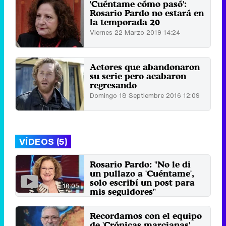
'Cuéntame cómo pasó':
Rosario Pardo no estará en
la temporada 20
Viernes 22 Marzo 2019 14:24
Actores que abandonaron
su serie pero acabaron
regresando
Domingo 18 Septiembre 2016 12:09
VÍDEOS (5)
Rosario Pardo: "No le di
un pullazo a 'Cuéntame',
solo escribí un post para
10:05
mis seguidores"
21 de diciembre 2023
Recordamos con el equipo
de 'Crónicas marcianas'