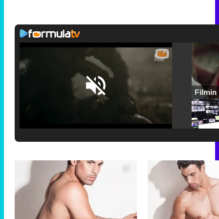
Loaded
:
25.30%
/
Unmute