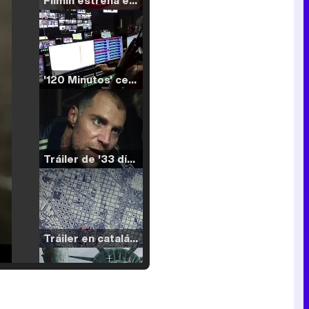
Filmin estrena el tráiler de 'Millennial Mal', su nueva comedia universitaria de la mano de Lorena Iglesias
'120 Minutos' celebra sus 2.000 programas en Telemadrid con un vídeo del día a día en la redacción
Tráiler de '33 días', la nueva serie de Atresplayer con Julián Villagrán y José Manuel Poga
Tráiler en catalán de 'Ravalear', la nueva serie de HBO Max sobre los fondos buitre