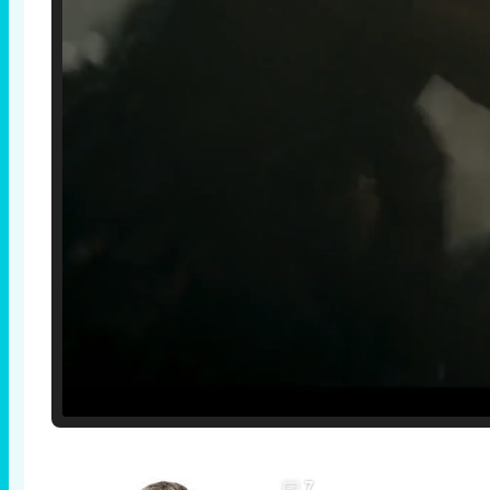
Loaded
:
25.30%
/
Unmute
7