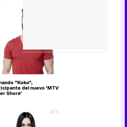
8
nando "Koko",
ticipante del nuevo 'MTV
er Shore'
3