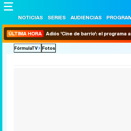
NOTICIAS
SERIES
AUDIENCIAS
PROGRA
ÚLTIMA HORA
Adiós 'Cine de barrio': el programa
FórmulaTV
Fotos