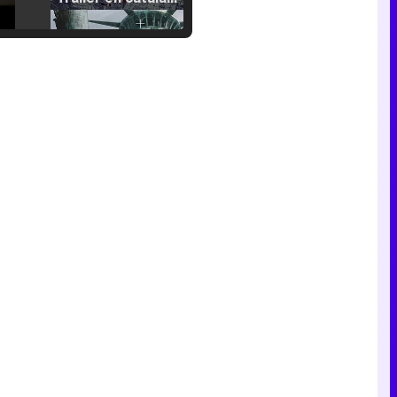
Tráiler de la tercera temporada de 'The Walking Dead: Dead City' de AMC+
Canción ganadora de Eurovisión 2026: DARA con "Bangaranga" por Bulgaria