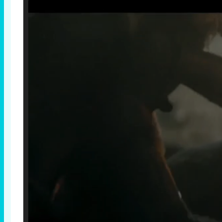
Loaded
: