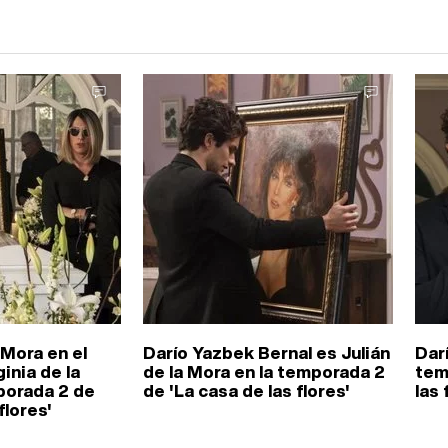
 Mora en el
Darío Yazbek Bernal es Julián
Dar
inia de la
de la Mora en la temporada 2
tem
porada 2 de
de 'La casa de las flores'
las 
flores'