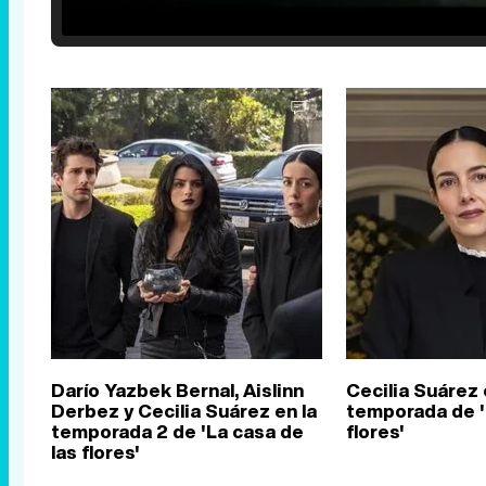
25.30%
/
Unmute
Darío Yazbek Bernal, Aislinn
Cecilia Suárez
Derbez y Cecilia Suárez en la
temporada de '
temporada 2 de 'La casa de
flores'
las flores'