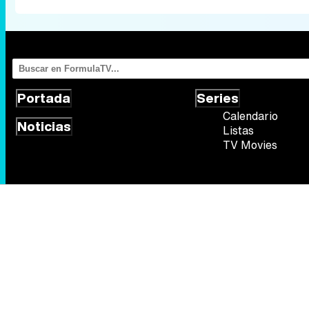
Portada
Series
Calendario
Noticias
Listas
TV Movies
Síguenos
Quiénes somos
Aviso Legal
Política de privacidad
Política de
FormulaTV.com
© 2004 - 2026