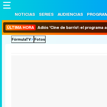
NOTICIAS
SERIES
AUDIENCIAS
PROGRA
ÚLTIMA HORA
Adiós 'Cine de barrio': el programa
FórmulaTV
Fotos