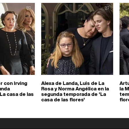
r con Irving
Alexa de Landa, Luis de La
Art
unda
Rosa y Norma Angélica en la
la 
La casa de las
segunda temporada de 'La
tem
casa de las flores'
flor