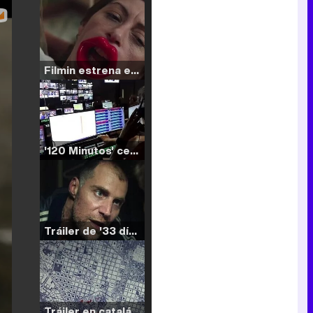
Filmin estrena el tráiler de 'Millennial Mal', su nueva comedia universitaria de la mano de Lorena Iglesias
'120 Minutos' celebra sus 2.000 programas en Telemadrid con un vídeo del día a día en la redacción
Tráiler de '33 días', la nueva serie de Atresplayer con Julián Villagrán y José Manuel Poga
Tráiler en catalán de 'Ravalear', la nueva serie de HBO Max sobre los fondos buitre