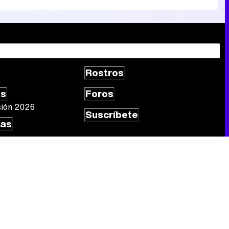
Rostros
as
Foros
sión 2026
Suscríbete
las