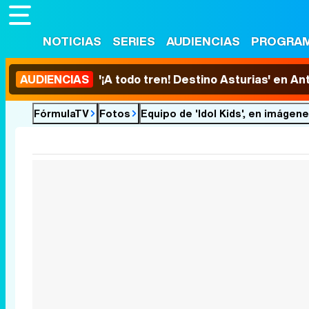
NOTICIAS
SERIES
AUDIENCIAS
PROGRA
AUDIENCIAS
'¡A todo tren! Destino Asturias' en An
FórmulaTV
Fotos
Equipo de 'Idol Kids', en imágen