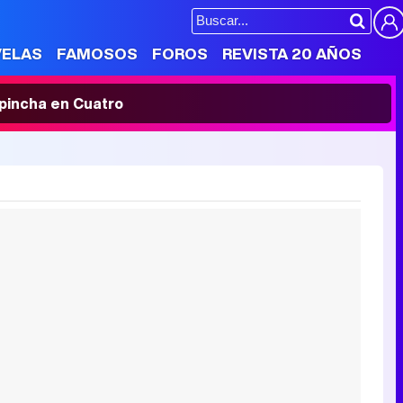
VELAS
FAMOSOS
FOROS
REVISTA 20 AÑOS
' pincha en Cuatro