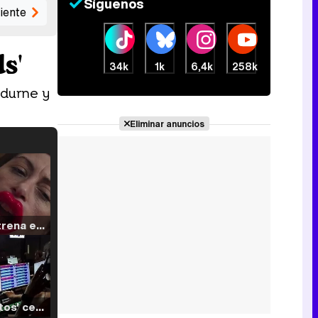
Síguenos
iente
s'
34k
1k
6,4k
258k
 Edurne y
Eliminar anuncios
Filmin estrena el tráiler de 'Millennial Mal', su nueva comedia universitaria de la mano de Lorena Iglesias
'120 Minutos' celebra sus 2.000 programas en Telemadrid con un vídeo del día a día en la redacción