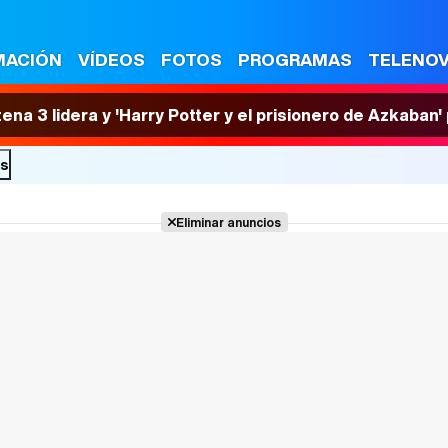
MACIÓN
VÍDEOS
FOTOS
PROGRAMAS
TELENO
tena 3 lidera y 'Harry Potter y el prisionero de Azkaban
es
Eliminar anuncios