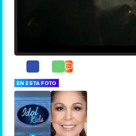
Loaded
:
25.30%
/
Unmute
EN ESTA FOTO