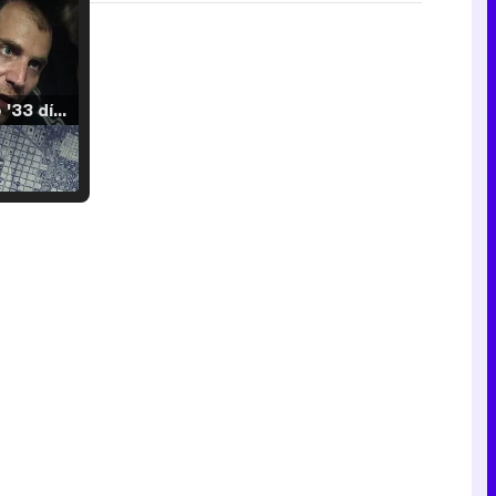
Tráiler de '33 días', la nueva serie de Atresplayer con Julián Villagrán y José Manuel Poga
Tráiler en catalán de 'Ravalear', la nueva serie de HBO Max sobre los fondos buitre
Tráiler de la tercera temporada de 'The Walking Dead: Dead City' de AMC+
Canción ganadora de Eurovisión 2026: DARA con "Bangaranga" por Bulgaria