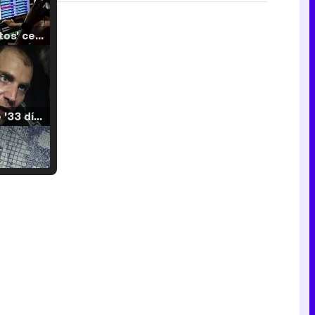
'120 Minutos' celebra sus 2.000 programas en Telemadrid con un vídeo del día a día en la redacción
Tráiler de '33 días', la nueva serie de Atresplayer con Julián Villagrán y José Manuel Poga
Tráiler en catalán de 'Ravalear', la nueva serie de HBO Max sobre los fondos buitre
Tráiler de la tercera temporada de 'The Walking Dead: Dead City' de AMC+