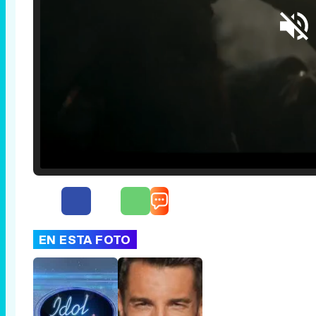
Loaded
:
25.30%
/
Unmute
EN ESTA FOTO