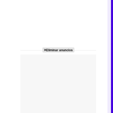
Canción ganadora de Eurovisión 2026: DARA con "Bangaranga" por Bulgaria
Eliminar anuncios