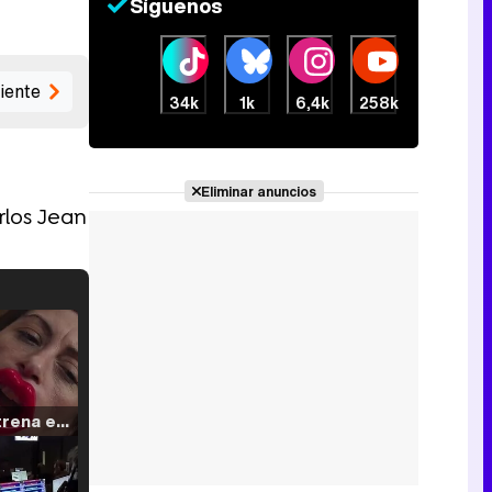
Síguenos
iente
34k
1k
6,4k
258k
Eliminar anuncios
rlos Jean
Filmin estrena el tráiler de 'Millennial Mal', su nueva comedia universitaria de la mano de Lorena Iglesias