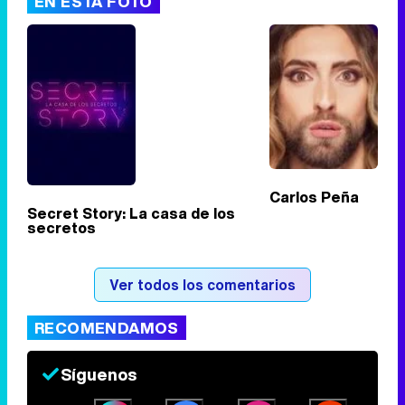
EN ESTA FOTO
Tráiler de '33 días', la nueva serie de Atresplayer con Julián Villagrán y José Manuel Poga
Tráiler en catalán de 'Ravalear', la nueva serie de HBO Max sobre los fondos buitre
Carlos Peña
Secret Story: La casa de los
secretos
Tráiler de la tercera temporada de 'The Walking Dead: Dead City' de AMC+
Ver todos los comentarios
RECOMENDAMOS
Canción ganadora de Eurovisión 2026: DARA con "Bangaranga" por Bulgaria
Síguenos