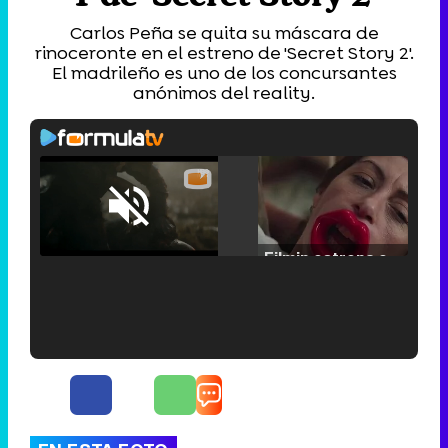
Carlos Peña se quita su máscara de
rinoceronte en el estreno de 'Secret Story 2'.
El madrileño es uno de los concursantes
anónimos del reality.
Loaded
:
25.30%
/
Unmute
Filmin estrena el tráiler de 'Millennial Mal', su nueva comedia universitaria de la mano de Lorena Iglesias
'120 Minutos' celebra sus 2.000 programas en Telemadrid con un vídeo del día a día en la redacción