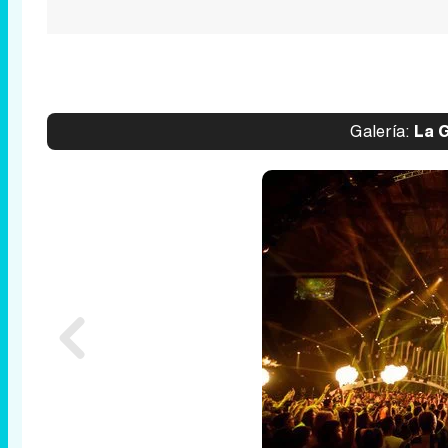
Galería:
La G