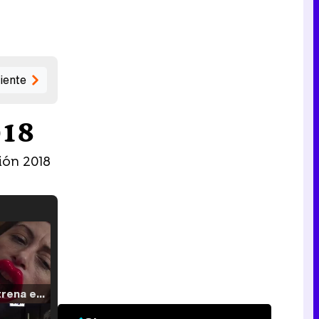
iente
018
ión 2018
Filmin estrena el tráiler de 'Millennial Mal', su nueva comedia universitaria de la mano de Lorena Iglesias