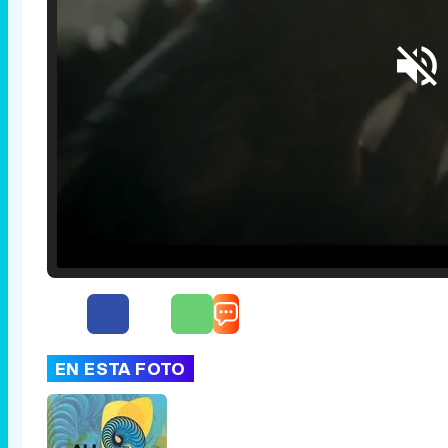
Loaded
:
25.30%
/
Unmute
EN ESTA FOTO