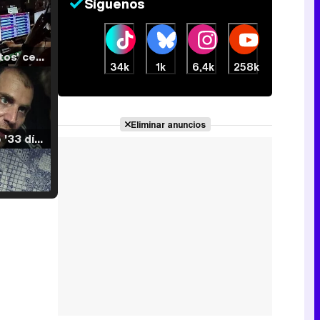
Síguenos
'120 Minutos' celebra sus 2.000 programas en Telemadrid con un vídeo del día a día en la redacción
34k
1k
6,4k
258k
Eliminar anuncios
Tráiler de '33 días', la nueva serie de Atresplayer con Julián Villagrán y José Manuel Poga
Tráiler en catalán de 'Ravalear', la nueva serie de HBO Max sobre los fondos buitre
Tráiler de la tercera temporada de 'The Walking Dead: Dead City' de AMC+