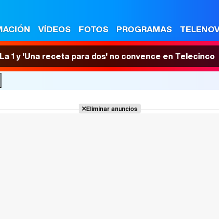
MACIÓN
VÍDEOS
FOTOS
PROGRAMAS
TELENO
n La 1 y 'Una receta para dos' no convence en Telecinco
8
Eliminar anuncios