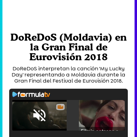
DoReDoS (Moldavia) en
la Gran Final de
Eurovisión 2018
DoReDoS interpretan la canción 'My Lucky
Day' representando a Moldavia durante la
Gran Final del Festival de Eurovisión 2018.
Loaded
:
25.30%
/
Unmute
Filmin estrena el tráiler de 'Millennial Mal', su nueva comedia universitaria de la mano de Lorena Iglesias