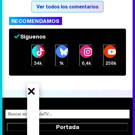
Ver todos los comentarios
RECOMENDAMOS
Canción ganadora de Eurovisión 2026: DARA con "Bangaranga" por Bulgaria
Síguenos
34k
1k
6,4k
258k
Portada