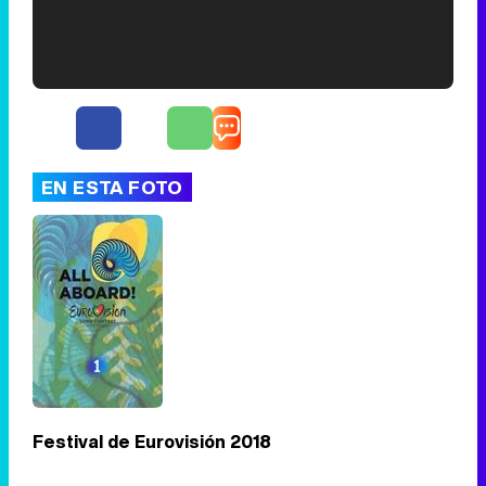
'120 Minutos' celebra sus 2.000 programas en Telemadrid con un vídeo del día a día en la redacción
EN ESTA FOTO
Tráiler de '33 días', la nueva serie de Atresplayer con Julián Villagrán y José Manuel Poga
Tráiler en catalán de 'Ravalear', la nueva serie de HBO Max sobre los fondos buitre
Festival de Eurovisión 2018
Tráiler de la tercera temporada de 'The Walking Dead: Dead City' de AMC+