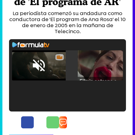
de 'El programa de AR'
La periodista comenzó su andadura como
conductora de 'El program de Ana Rosa' el 10
de enero de 2005 en la mañana de
Telecinco.
Loaded
:
25.30%
/
Unmute
Filmin estrena el tráiler de 'Millennial Mal', su nueva comedia universitaria de la mano de Lorena Iglesias
'120 Minutos' celebra sus 2.000 programas en Telemadrid con un vídeo del día a día en la redacción