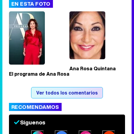
EN ESTA FOTO
Tráiler de '33 días', la nueva serie de Atresplayer con Julián Villagrán y José Manuel Poga
Tráiler en catalán de 'Ravalear', la nueva serie de HBO Max sobre los fondos buitre
Ana Rosa Quintana
El programa de Ana Rosa
Tráiler de la tercera temporada de 'The Walking Dead: Dead City' de AMC+
Ver todos los comentarios
RECOMENDAMOS
Canción ganadora de Eurovisión 2026: DARA con "Bangaranga" por Bulgaria
Síguenos