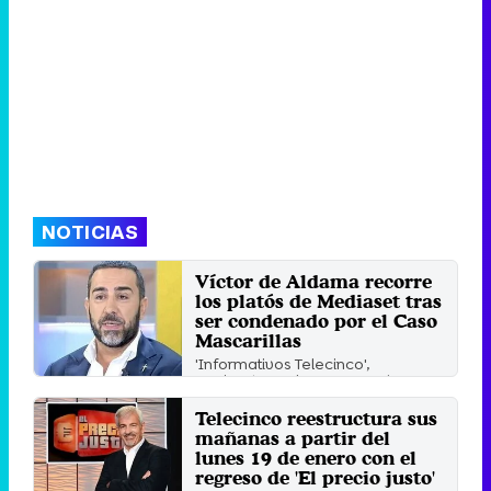
NOTICIAS
Víctor de Aldama recorre
los platós de Mediaset tras
ser condenado por el Caso
Mascarillas
'Informativos Telecinco',
'Horizonte' y 'El programa de AR'
han sido, por ahora, los tres ...
Telecinco reestructura sus
Martes 23 Junio 2026 13:29 (hace
18 segundos)
mañanas a partir del
lunes 19 de enero con el
regreso de 'El precio justo'