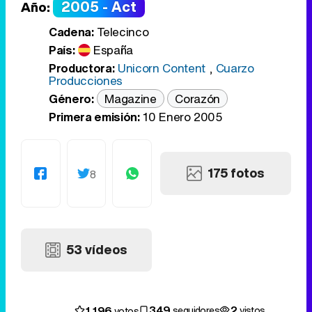
2005 - Act
Año:
Cadena:
Telecinco
País:
España
Productora:
Unicorn Content
,
Cuarzo
Producciones
Género:
Magazine
Corazón
Primera emisión:
10 Enero 2005
175 fotos
8
53 vídeos
349
2
1.196
seguidores
vistos
votos