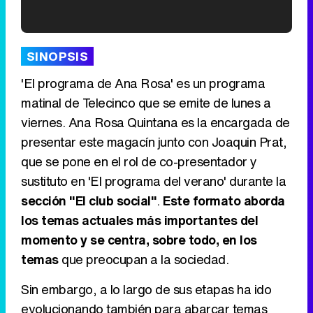
'120 Minutos' celebra sus 2.000 programas en Telemadrid con un vídeo del día a día en la redacción
SINOPSIS
'El programa de Ana Rosa' es un programa
matinal de Telecinco que se emite de lunes a
viernes. Ana Rosa Quintana es la encargada de
Tráiler de '33 días', la nueva serie de Atresplayer con Julián Villagrán y José Manuel Poga
presentar este magacín junto con Joaquin Prat,
que se pone en el rol de co-presentador y
sustituto en 'El programa del verano' durante la
sección "El club social"
.
Este formato aborda
Tráiler en catalán de 'Ravalear', la nueva serie de HBO Max sobre los fondos buitre
los temas actuales más importantes del
momento y se centra, sobre todo, en los
temas
que preocupan a la sociedad.
Tráiler de la tercera temporada de 'The Walking Dead: Dead City' de AMC+
Sin embargo, a lo largo de sus etapas ha ido
evolucionando también para abarcar temas