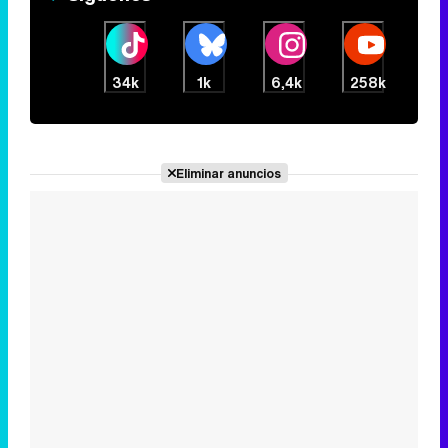
34k
1k
6,4k
258k
Eliminar anuncios