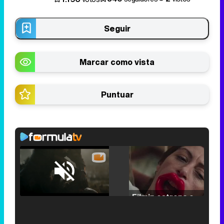
Seguir
Marcar como vista
Puntuar
Loaded
:
25.30%
/
Unmute
Filmin estrena el tráiler de 'Millennial Mal', su nueva comedia universitaria de la mano de Lorena Iglesias