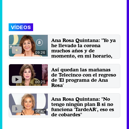
VÍDEOS
Ana Rosa Quintana: "Yo ya
he llevado la corona
muchos años y de
09:26
momento, en mi horario,
aún la tengo"
La presentadora hace balance
Así quedan las mañanas
de sus primeros meses tras
de Telecinco con el regreso
regresar a las mañanas: "Si me ...
de 'El programa de Ana
4 de julio 2025
00:25
Rosa'
El 3 de febrero, la configuración
de las mañanas cambia con el
Ana Rosa Quintana: "No
regreso de Ana Rosa ...
tengo ningún plan B si no
29 de enero 2025
funciona 'TardeAR', eso es
07:47
de cobardes"
La presentadora se despide de 'El
programa de Ana Rosa' después