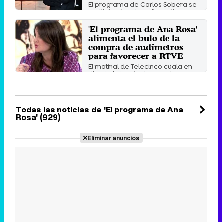
El programa de Carlos Sobera se
emitirá antes de 'Informativos
Telecinco', ...
'El programa de Ana Rosa'
Martes 13 Enero 2026 02:27
alimenta el bulo de la
compra de audímetros
para favorecer a RTVE
El matinal de Telecinco avala en
directo la teoría de que el
Gobierno controla los datos ...
Jueves 30 Octubre 2025 16:45
(hace 17 horas)
Todas las noticias de 'El programa de Ana
Rosa' (929)
Eliminar anuncios